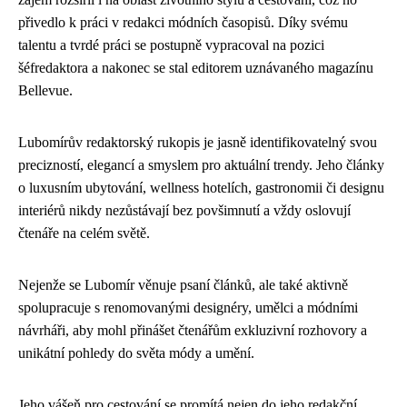
přivedlo k práci v redakci módních časopisů. Díky svému
talentu a tvrdé práci se postupně vypracoval na pozici
šéfredaktora a nakonec se stal editorem uznávaného magazínu
Bellevue.
Lubomírův redaktorský rukopis je jasně identifikovatelný svou
precizností, elegancí a smyslem pro aktuální trendy. Jeho články
o luxusním ubytování, wellness hotelích, gastronomii či designu
interiérů nikdy nezůstávají bez povšimnutí a vždy oslovují
čtenáře na celém světě.
Nejenže se Lubomír věnuje psaní článků, ale také aktivně
spolupracuje s renomovanými designéry, umělci a módními
návrháři, aby mohl přinášet čtenářům exkluzivní rozhovory a
unikátní pohledy do světa módy a umění.
Jeho vášeň pro cestování se promítá nejen do jeho redakční