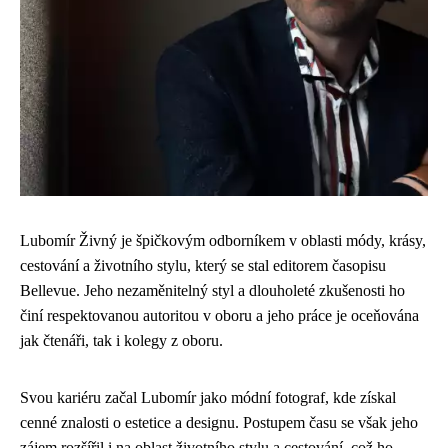
Lubomír Živný je špičkovým odborníkem v oblasti módy, krásy,
cestování a životního stylu, který se stal editorem časopisu
Bellevue. Jeho nezaměnitelný styl a dlouholeté zkušenosti ho
činí respektovanou autoritou v oboru a jeho práce je oceňována
jak čtenáři, tak i kolegy z oboru.
Svou kariéru začal Lubomír jako módní fotograf, kde získal
cenné znalosti o estetice a designu. Postupem času se však jeho
zájem rozšířil i na oblast životního stylu a cestování, což ho