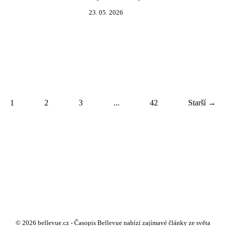
23. 05. 2026
1
2
3
...
42
Starší →
© 2026 bellevue.cz - Časopis Bellevue nabízí zajímavé články ze světa