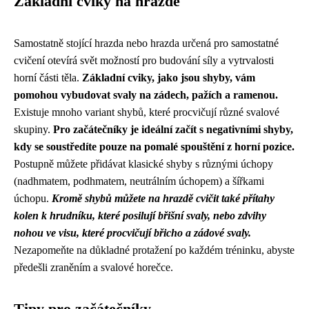
Základní cviky na hrazdě
Samostatně stojící hrazda nebo hrazda určená pro samostatné
cvičení otevírá svět možností pro budování síly a vytrvalosti
horní části těla.
Základní cviky, jako jsou shyby, vám
pomohou vybudovat svaly na zádech, pažích a ramenou.
Existuje mnoho variant shybů, které procvičují různé svalové
skupiny.
Pro začátečníky je ideální začít s negativními shyby,
kdy se soustředíte pouze na pomalé spouštění z horní pozice.
Postupně můžete přidávat klasické shyby s různými úchopy
(nadhmatem, podhmatem, neutrálním úchopem) a šířkami
úchopu.
Kromě shybů můžete na hrazdě cvičit také přítahy
kolen k hrudníku, které posilují břišní svaly, nebo zdvihy
nohou ve visu, které procvičují břicho a zádové svaly.
Nezapomeňte na důkladné protažení po každém tréninku, abyste
předešli zraněním a svalové horečce.
Tipy pro začátečníky