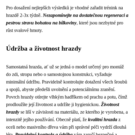
Pro dosažení nejlepších výsledků je vhodné zařadit trénink na
hrazdě 2-3x týdně.
Nezapomínejte na dostatečnou regeneraci a
pestrou stravu bohatou na bílkoviny
, které jsou nezbytné pro
růst svalové hmoty.
Údržba a životnost hrazdy
Samostatná hrazda, ať už se jedná o model určený pro montáž
do zdi, stropu nebo o samostojnou konstrukci, vyžaduje
minimální údržbu. Pravidelně kontrolujte dotažení všech šroubů
a spojů, abyste předešli uvolnění a potenciálnímu zranění.
Povrch hrazdy otírejte vlhkým hadříkem od prachu a potu, čímž
prodloužíte její životnost a udržíte ji hygienickou.
Životnost
hrazdy
se liší v závislosti na materiálu, ze kterého je vyrobena, a
intenzitě jejího používání. Obecně platí, že
kvalitní hrazda
z
oceli nebo masivního dřeva vám při správné péči vydrží dlouhá
léta.
Pravidelná kontrola a údržba
vám zaručí bezpečné a