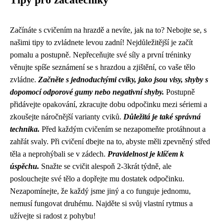
Začínáte s cvičením na hrazdě a nevíte, jak na to? Nebojte se, s
našimi tipy to zvládnete levou zadní! Nejdůležitější je začít
pomalu a postupně. Nepřeceňujte své síly a první tréninky
věnujte spíše seznámení se s hrazdou a zjištění, co vaše tělo
zvládne.
Začněte s jednoduchými cviky, jako jsou visy, shyby s
dopomocí odporové gumy nebo negativní shyby.
Postupně
přidávejte opakování, zkracujte dobu odpočinku mezi sériemi a
zkoušejte náročnější varianty cviků.
Důležitá je také správná
technika.
Před každým cvičením se nezapomeňte protáhnout a
zahřát svaly. Při cvičení dbejte na to, abyste měli zpevněný střed
těla a neprohýbali se v zádech.
Pravidelnost je klíčem k
úspěchu.
Snažte se cvičit alespoň 2-3krát týdně, ale
poslouchejte své tělo a dopřejte mu dostatek odpočinku.
Nezapomínejte, že každý jsme jiný a co funguje jednomu,
nemusí fungovat druhému. Najděte si svůj vlastní rytmus a
užívejte si radost z pohybu!