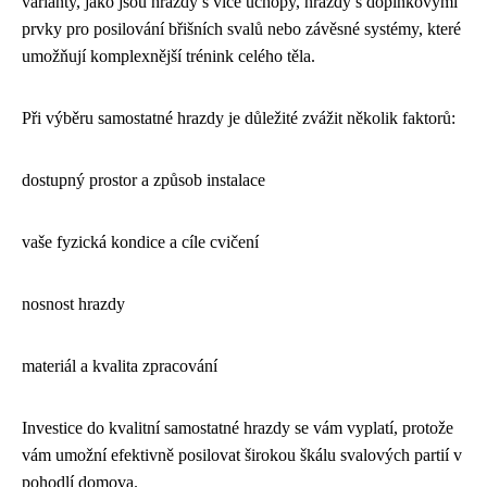
varianty, jako jsou hrazdy s více úchopy, hrazdy s doplňkovými
prvky pro posilování břišních svalů nebo závěsné systémy, které
umožňují komplexnější trénink celého těla.
Při výběru samostatné hrazdy je důležité zvážit několik faktorů:
dostupný prostor a způsob instalace
vaše fyzická kondice a cíle cvičení
nosnost hrazdy
materiál a kvalita zpracování
Investice do kvalitní samostatné hrazdy se vám vyplatí, protože
vám umožní efektivně posilovat širokou škálu svalových partií v
pohodlí domova.