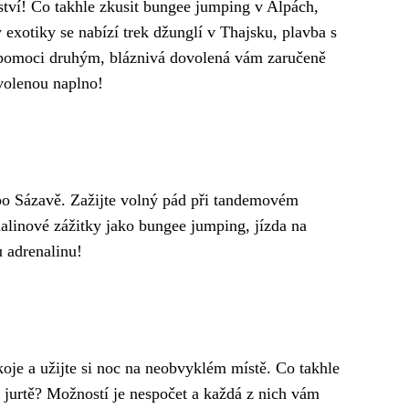
tví! Co takhle zkusit bungee jumping v Alpách,
xotiky se nabízí trek džunglí v Thajsku, plavba s
o pomoci druhým, bláznivá dovolená vám zaručeně
ovolenou naplno!
bo Sázavě. Zažijte volný pád při tandemovém
enalinové zážitky jako bungee jumping, jízda na
u adrenalinu!
oje a užijte si noc na neobvyklém místě. Co takhle
 jurtě? Možností je nespočet a každá z nich vám