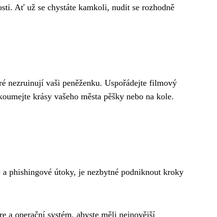
sti. Ať už se chystáte kamkoli, nudit se rozhodně
teré nezruinují vaši peněženku. Uspořádejte filmový
koumejte krásy vašeho města pěšky nebo na kole.
e a phishingové útoky, je nezbytné podniknout kroky
re a operační systém, abyste měli nejnovější