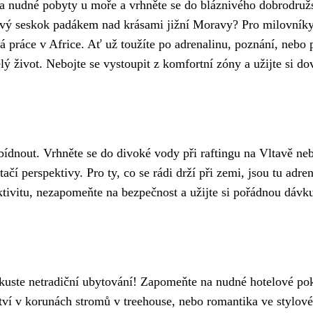
a nudné pobyty u moře a vrhněte se do bláznivého dobrodružs
vý seskok padákem nad krásami jižní Moravy? Pro milovníky e
á práce v Africe. Ať už toužíte po adrenalinu, poznání, neb
ý život. Nebojte se vystoupit z komfortní zóny a užijte si d
ídnout. Vrhněte se do divoké vody při raftingu na Vltavě ne
čí perspektivy. Pro ty, co se rádi drží při zemi, jsou tu adr
ktivitu, nezapomeňte na bezpečnost a užijte si pořádnou dávk
Zkuste netradiční ubytování! Zapomeňte na nudné hotelové pok
ví v korunách stromů v treehouse, nebo romantika ve stylové