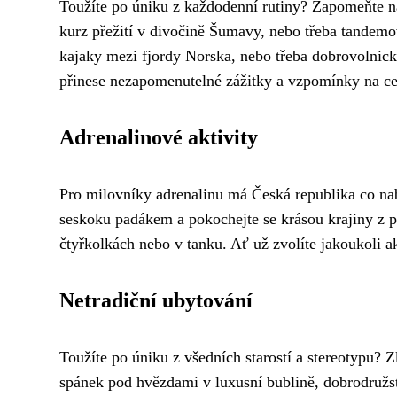
Toužíte po úniku z každodenní rutiny? Zapomeňte n
kurz přežití v divočině Šumavy, nebo třeba tandemo
kajaky mezi fjordy Norska, nebo třeba dobrovolnick
přinese nezapomenutelné zážitky a vzpomínky na cel
Adrenalinové aktivity
Pro milovníky adrenalinu má Česká republika co nab
seskoku padákem a pokochejte se krásou krajiny z pta
čtyřkolkách nebo v tanku. Ať už zvolíte jakoukoli a
Netradiční ubytování
Toužíte po úniku z všedních starostí a stereotypu? 
spánek pod hvězdami v luxusní bublině, dobrodružst