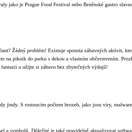
aly jako je Prague Food Festival nebo Brněnské gastro slavno
majlant? Žádný problém! Existuje spousta zábavných aktivit, k
te na piknik do parku s dekou a vlastním občerstvením. Proz
fantazii a užijte si zábavu bez zbytečných výdajů!
kdy jindy. S rostoucím počtem hrozeb, jako jsou viry, malwar
el a symbolů. Důležité je také pravidelně aktualizovat softwa