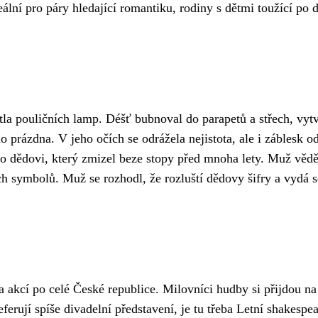
ální pro páry hledající romantiku, rodiny s dětmi toužící po dob
ětla pouličních lamp. Déšť bubnoval do parapetů a střech, vyt
 prázdna. V jeho očích se odrážela nejistota, ale i záblesk o
jeho dědovi, který zmizel beze stopy před mnoha lety. Muž věd
h symbolů. Muž se rozhodl, že rozluští dědovy šifry a vydá s
a akcí po celé České republice. Milovníci hudby si přijdou na
eferují spíše divadelní představení, je tu třeba Letní shakesp