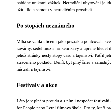
nabídne unikátní zážitek. Netradiční ubytování je ide
užít klid a samotu v netradičním prostředí.
Po stopách neznámého
Mlha se valila ulicemi jako přízrak a pohlcovala sv
kavárny, seděl muž s hrnkem kávy a upřeně hleděl do
jehož stránky nesly stopy času a tajemství. Patřil 
ztraceného pokladu. Deník byl plný šifer a záhadnýc
nástrah a tajemství.
Festivaly a akce
Léto je v plném proudu a s ním i nespočet festivalů 
for People nebo Letní filmová škola. Pro ty, kteří pr