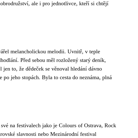
rodružství, ale i pro jednotlivce, kteří si chtějí
vářel melancholickou melodii. Uvnitř, v teple
dhodlání. Před sebou měl rozložený starý deník,
ěl jen to, že dědeček se věnoval hledání dávno
e po jeho stopách. Byla to cesta do neznáma, plná
 své na festivalech jako je Colours of Ostrava, Rock
earovské slavnosti nebo Mezinárodní festival