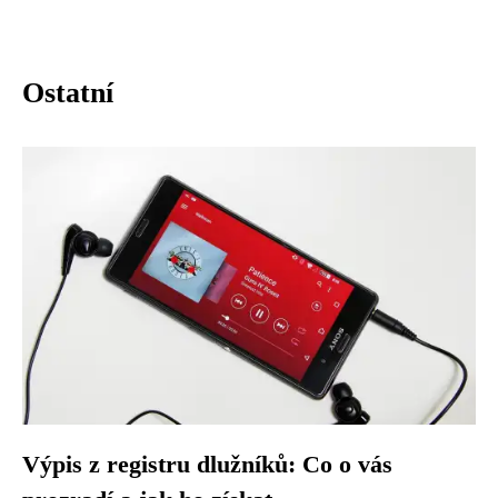
Ostatní
Výpis z registru dlužníků: Co o vás