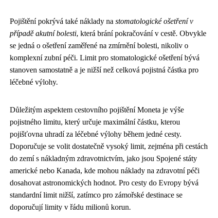
Pojištění pokrývá také náklady na
stomatologické ošetření v
případě akutní bolesti
, která brání pokračování v cestě. Obvykle
se jedná o ošetření zaměřené na zmírnění bolesti, nikoliv o
komplexní zubní péči. Limit pro stomatologické ošetření bývá
stanoven samostatně a je nižší než celková pojistná částka pro
léčebné výlohy.
Důležitým aspektem cestovního pojištění Moneta je výše
pojistného limitu, který určuje maximální částku, kterou
pojišťovna uhradí za léčebné výlohy během jedné cesty.
Doporučuje se volit dostatečně vysoký limit, zejména při cestách
do zemí s nákladným zdravotnictvím, jako jsou Spojené státy
americké nebo Kanada, kde mohou náklady na zdravotní péči
dosahovat astronomických hodnot. Pro cesty do Evropy bývá
standardní limit nižší, zatímco pro zámořské destinace se
doporučují limity v řádu milionů korun.