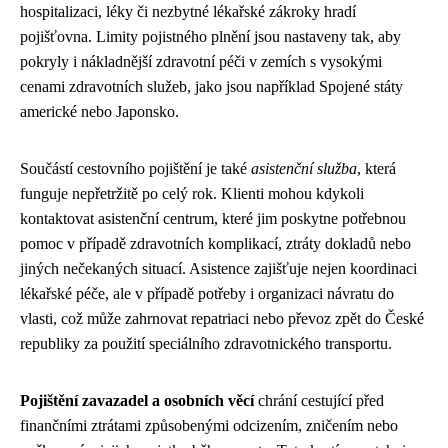
hospitalizaci, léky či nezbytné lékařské zákroky hradí
pojišťovna. Limity pojistného plnění jsou nastaveny tak, aby
pokryly i nákladnější zdravotní péči v zemích s vysokými
cenami zdravotních služeb, jako jsou například Spojené státy
americké nebo Japonsko.
Součástí cestovního pojištění je také
asistenční služba
, která
funguje nepřetržitě po celý rok. Klienti mohou kdykoli
kontaktovat asistenční centrum, které jim poskytne potřebnou
pomoc v případě zdravotních komplikací, ztráty dokladů nebo
jiných nečekaných situací. Asistence zajišťuje nejen koordinaci
lékařské péče, ale v případě potřeby i organizaci návratu do
vlasti, což může zahrnovat repatriaci nebo převoz zpět do České
republiky za použití speciálního zdravotnického transportu.
Pojištění zavazadel a osobních věcí
chrání cestující před
finančními ztrátami způsobenými odcizením, zničením nebo