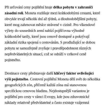
Při určování ceny pojištění hraje
délka pobytu v zahraničí
zásadní roli
. Moneta rozlišuje mezi krátkodobými cestami, které
obvykle trvají několik dní až týdnů, a dlouhodobějšími pobyty,
které mog zahrnovat měsíce strávené v cizině. Pro víkendové
výlety do sousedních zemí nabízí pojišťovna výhodné
krátkodobé tarify, které jsou cenově dostupné a pokrývají
základní rizika spojená s cestováním. S prodlužující se dobou
pobytu se samozřejmě zvyšuje i pravděpodobnost různých
nepředvídatelných situací, což se odráží v celkové ceně
pojistného.
Destinace cesty představuje další
klíčový faktor ovlivňující
výši pojistného
. Cestovní pojištění Moneta dělí svět do několika
geografických zón, přičemž každá zóna má stanovenou
specifickou cenovou hladinu. Nejdostupnější variantou je
pojištění pro cesty v rámci Evropy, kde jsou zdravotnické
náklady relativně předvídatelné a často existuje vzájemná