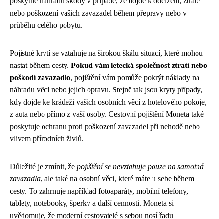
poskytne náhradu škody v případě, že dojde k odcizení, ztrátě
nebo poškození vašich zavazadel během přepravy nebo v
průběhu celého pobytu.
Pojistné krytí se vztahuje na širokou škálu situací, které mohou
nastat během cesty.
Pokud vám letecká společnost ztratí nebo
poškodí zavazadlo
, pojištění vám pomůže pokrýt náklady na
náhradu věcí nebo jejich opravu. Stejně tak jsou kryty případy,
kdy dojde ke krádeži vašich osobních věcí z hotelového pokoje,
z auta nebo přímo z vaší osoby. Cestovní pojištění Moneta také
poskytuje ochranu proti poškození zavazadel při nehodě nebo
vlivem přírodních živlů.
Důležité je zmínit, že
pojištění se nevztahuje pouze na samotná
zavazadla
, ale také na osobní věci, které máte u sebe během
cesty. To zahrnuje například fotoaparáty, mobilní telefony,
tablety, notebooky, šperky a další cennosti. Moneta si
uvědomuje, že moderní cestovatelé s sebou nosí řadu