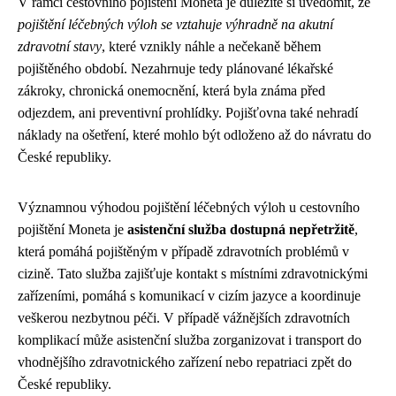
V rámci cestovního pojištění Moneta je důležité si uvědomit, že
pojištění léčebných výloh se vztahuje výhradně na akutní
zdravotní stavy
, které vznikly náhle a nečekaně během
pojištěného období. Nezahrnuje tedy plánované lékařské
zákroky, chronická onemocnění, která byla známa před
odjezdem, ani preventivní prohlídky. Pojišťovna také nehradí
náklady na ošetření, které mohlo být odloženo až do návratu do
České republiky.
Významnou výhodou pojištění léčebných výloh u cestovního
pojištění Moneta je
asistenční služba dostupná nepřetržitě
,
která pomáhá pojištěným v případě zdravotních problémů v
cizině. Tato služba zajišťuje kontakt s místními zdravotnickými
zařízeními, pomáhá s komunikací v cizím jazyce a koordinuje
veškerou nezbytnou péči. V případě vážnějších zdravotních
komplikací může asistenční služba zorganizovat i transport do
vhodnějšího zdravotnického zařízení nebo repatriaci zpět do
České republiky.