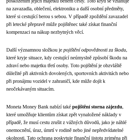
poškozením jejich majetku během cesty. Toto krytí se vztahuje
na zavazadla, oblečení, elektroniku a další osobní předměty,
které si cestující berou s sebou. V případě zpoždění zavazadel
při letecké přepravě může pojištěnec také získat finanční
kompenzaci na nákup nezbytných věcí.
Další významnou složkou je
pojištění odpovědnosti za škodu
,
které kryje situace, kdy cestující neúmyslně způsobí škodu na
zdraví nebo majetku třetí osoby. Toto pojištění je obzvláště
důležité při aktivních dovolených, sportovních aktivitách nebo
při pronájmu vozidel v zahraničí, kde může dojít k
neočekávaným situacím.
Moneta Money Bank nabízí také
pojištění storna zájezdu
,
které umožňuje klientům získat zpět vynaložené náklady v
případě, že musí cestu zrušit z vážných důvodů, jako je náhlé
onemocnění, úraz, úmrtí v rodině nebo jiné nepředvídatelné
okolnosti. Tato ochrana poskytuje finanční jistotu zejména při