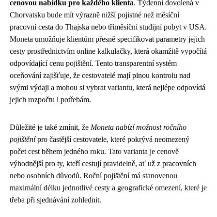
cenovou nabídku pro každého klienta
. Týdenní dovolená v
Chorvatsku bude mít výrazně nižší pojistné než měsíční
pracovní cesta do Thajska nebo tříměsíční studijní pobyt v USA.
Moneta umožňuje klientům přesně specifikovat parametry jejich
cesty prostřednictvím online kalkulačky, která okamžitě vypočítá
odpovídající cenu pojištění. Tento transparentní systém
oceňování zajišťuje, že cestovatelé mají plnou kontrolu nad
svými výdaji a mohou si vybrat variantu, která nejlépe odpovídá
jejich rozpočtu i potřebám.
Důležité je také zmínit, že
Moneta nabízí možnost ročního
pojištění
pro častější cestovatele, které pokrývá neomezený
počet cest během jedného roku. Tato varianta je cenově
výhodnější pro ty, kteří cestují pravidelně, ať už z pracovních
nebo osobních důvodů. Roční pojištění má stanovenou
maximální délku jednotlivé cesty a geografické omezení, které je
třeba při sjednávání zohlednit.