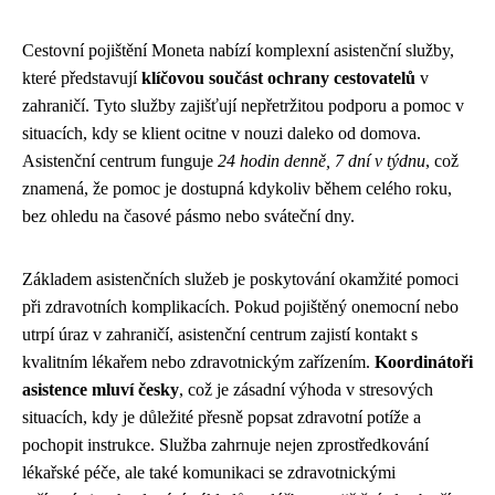
Cestovní pojištění Moneta nabízí komplexní asistenční služby,
které představují
klíčovou součást ochrany cestovatelů
v
zahraničí. Tyto služby zajišťují nepřetržitou podporu a pomoc v
situacích, kdy se klient ocitne v nouzi daleko od domova.
Asistenční centrum funguje
24 hodin denně, 7 dní v týdnu
, což
znamená, že pomoc je dostupná kdykoliv během celého roku,
bez ohledu na časové pásmo nebo sváteční dny.
Základem asistenčních služeb je poskytování okamžité pomoci
při zdravotních komplikacích. Pokud pojištěný onemocní nebo
utrpí úraz v zahraničí, asistenční centrum zajistí kontakt s
kvalitním lékařem nebo zdravotnickým zařízením.
Koordinátoři
asistence mluví česky
, což je zásadní výhoda v stresových
situacích, kdy je důležité přesně popsat zdravotní potíže a
pochopit instrukce. Služba zahrnuje nejen zprostředkování
lékařské péče, ale také komunikaci se zdravotnickými