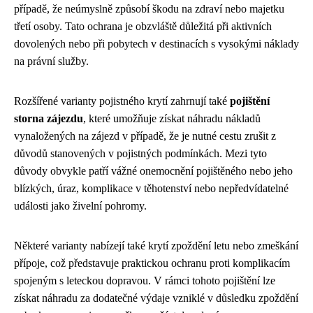
případě, že neúmyslně způsobí škodu na zdraví nebo majetku
třetí osoby. Tato ochrana je obzvláště důležitá při aktivních
dovolených nebo při pobytech v destinacích s vysokými náklady
na právní služby.
Rozšířené varianty pojistného krytí zahrnují také
pojištění
storna zájezdu
, které umožňuje získat náhradu nákladů
vynaložených na zájezd v případě, že je nutné cestu zrušit z
důvodů stanovených v pojistných podmínkách. Mezi tyto
důvody obvykle patří vážné onemocnění pojištěného nebo jeho
blízkých, úraz, komplikace v těhotenství nebo nepředvídatelné
události jako živelní pohromy.
Některé varianty nabízejí také krytí zpoždění letu nebo zmeškání
přípoje, což představuje praktickou ochranu proti komplikacím
spojeným s leteckou dopravou. V rámci tohoto pojištění lze
získat náhradu za dodatečné výdaje vzniklé v důsledku zpoždění