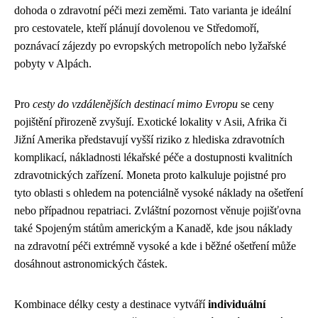
dohoda o zdravotní péči mezi zeměmi. Tato varianta je ideální
pro cestovatele, kteří plánují dovolenou ve Středomoří,
poznávací zájezdy po evropských metropolích nebo lyžařské
pobyty v Alpách.
Pro
cesty do vzdálenějších destinací mimo Evropu
se ceny
pojištění přirozeně zvyšují. Exotické lokality v Asii, Afrika či
Jižní Amerika představují vyšší riziko z hlediska zdravotních
komplikací, nákladnosti lékařské péče a dostupnosti kvalitních
zdravotnických zařízení. Moneta proto kalkuluje pojistné pro
tyto oblasti s ohledem na potenciálně vysoké náklady na ošetření
nebo případnou repatriaci. Zvláštní pozornost věnuje pojišťovna
také Spojeným státům americkým a Kanadě, kde jsou náklady
na zdravotní péči extrémně vysoké a kde i běžné ošetření může
dosáhnout astronomických částek.
Kombinace délky cesty a destinace vytváří
individuální