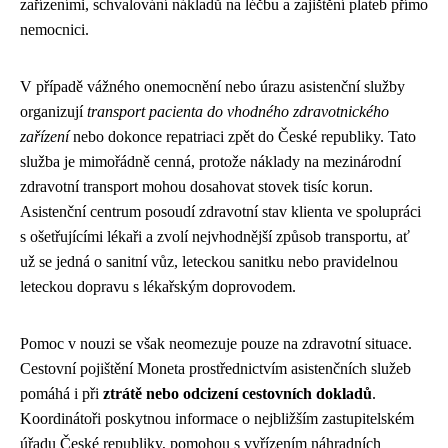
zařízeními, schvalování nákladů na léčbu a zajištění plateb přímo
nemocnici.
V případě vážného onemocnění nebo úrazu asistenční služby
organizují
transport pacienta do vhodného zdravotnického
zařízení
nebo dokonce repatriaci zpět do České republiky. Tato
služba je mimořádně cenná, protože náklady na mezinárodní
zdravotní transport mohou dosahovat stovek tisíc korun.
Asistenční centrum posoudí zdravotní stav klienta ve spolupráci
s ošetřujícími lékaři a zvolí nejvhodnější způsob transportu, ať
už se jedná o sanitní vůz, leteckou sanitku nebo pravidelnou
leteckou dopravu s lékařským doprovodem.
Pomoc v nouzi se však neomezuje pouze na zdravotní situace.
Cestovní pojištění Moneta prostřednictvím asistenčních služeb
pomáhá i při
ztrátě nebo odcizení cestovních dokladů
.
Koordinátoři poskytnou informace o nejbližším zastupitelském
úřadu České republiky, pomohou s vyřízením náhradních