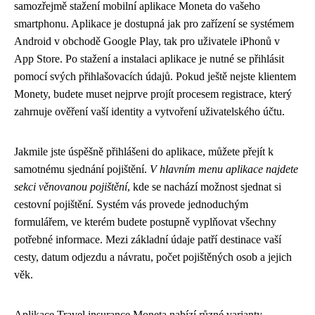
samozřejmě stažení mobilní aplikace Moneta do vašeho
smartphonu. Aplikace je dostupná jak pro zařízení se systémem
Android v obchodě Google Play, tak pro uživatele iPhonů v
App Store. Po stažení a instalaci aplikace je nutné se přihlásit
pomocí svých přihlašovacích údajů. Pokud ještě nejste klientem
Monety, budete muset nejprve projít procesem registrace, který
zahrnuje ověření vaší identity a vytvoření uživatelského účtu.
Jakmile jste úspěšně přihlášeni do aplikace, můžete přejít k
samotnému sjednání pojištění.
V hlavním menu aplikace najdete
sekci věnovanou pojištění
, kde se nachází možnost sjednat si
cestovní pojištění. Systém vás provede jednoduchým
formulářem, ve kterém budete postupně vyplňovat všechny
potřebné informace. Mezi základní údaje patří destinace vaší
cesty, datum odjezdu a návratu, počet pojištěných osob a jejich
věk.
Aplikace Travel insurance Moneta nabízí různé varianty