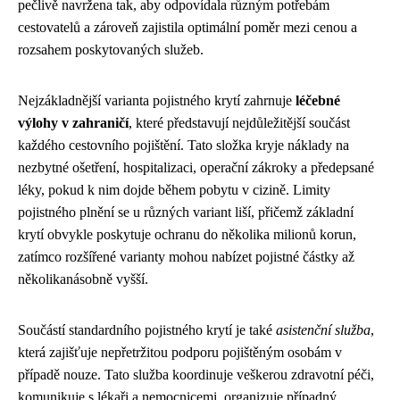
pečlivě navržena tak, aby odpovídala různým potřebám
cestovatelů a zároveň zajistila optimální poměr mezi cenou a
rozsahem poskytovaných služeb.
Nejzákladnější varianta pojistného krytí zahrnuje
léčebné
výlohy v zahraničí
, které představují nejdůležitější součást
každého cestovního pojištění. Tato složka kryje náklady na
nezbytné ošetření, hospitalizaci, operační zákroky a předepsané
léky, pokud k nim dojde během pobytu v cizině. Limity
pojistného plnění se u různých variant liší, přičemž základní
krytí obvykle poskytuje ochranu do několika milionů korun,
zatímco rozšířené varianty mohou nabízet pojistné částky až
několikanásobně vyšší.
Součástí standardního pojistného krytí je také
asistenční služba
,
která zajišťuje nepřetržitou podporu pojištěným osobám v
případě nouze. Tato služba koordinuje veškerou zdravotní péči,
komunikuje s lékaři a nemocnicemi, organizuje případný