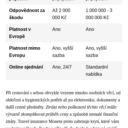
Odpovědnost za
Až 2 000
1 000 000 - 3
škodu
000 Kč
000 000 Kč
Platnost v
Ano
Ano
Evropě
Platnost mimo
Ano, vyšší
Ano, vyšší
Evropu
sazba
sazba
Online sjednání
Ano, 24/7
Standardní
nabídka
Při cestování s sebou obvykle vezeme mnoho osobních věcí, od
oblečení a hygienických potřeb až po elektroniku, dokumenty a
další cenné předměty.
Ztráta nebo poškození těchto věcí může
výrazně zkomplikovat průběh cesty
a způsobit nemalé finanční
ztráty. Travel insurance Moneta proto zahrnuje krytí, které vám