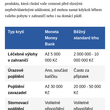
produktu, která chrání vaše cennosti před různými
nepředvídatelnými událostmi, jež mohou nastat kdykoli během
vašeho pobytu v zahraničí nebo i na domácí půdě.
Typ krytí
Moneta
Běžný
Money
standard trhu
Bank
Léčebné výlohy
Až 5 000
2 000 000 - 10
v zahraničí
000 Kč
000 000 Kč
Úrazové
Ano, součást
Často za
pojištění
balíčku
příplatek
Pojištění
Až 30 000
20 000 - 50 000
zavazadel
Kč
Kč
Stornovací
Volitelné
Volitelné
pojištění
připojištění
připojištění