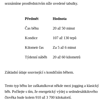
seznámíme prostřednictvím níže uvedené tabulky.
Předmět
Hodnota
Čas běhu
20 až 50 minut
Kondice
107 až 130 tepů
Kilometr čas
Za 5 až 6 minut
Týdenní náběh
20 až 60 kilometrů
Základní údaje související s kondičním během.
Tento typ běhu lze zaškatulkovat někde mezi jogging a klasický
běh. Počítejte s tím, že energetický výdej u sedmdesátikilového
člověka bude kolem 910 až 3 700 kilokalorií.