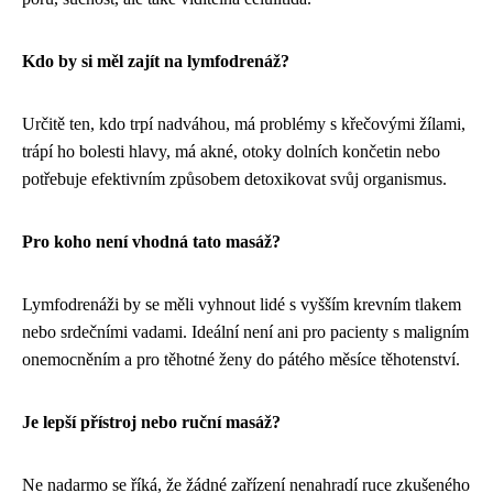
Kdo by si měl zajít na lymfodrenáž?
Určitě ten, kdo trpí nadváhou, má problémy s křečovými žílami,
trápí ho bolesti hlavy, má akné, otoky dolních končetin nebo
potřebuje efektivním způsobem detoxikovat svůj organismus.
Pro koho není vhodná tato masáž?
Lymfodrenáži by se měli vyhnout lidé s vyšším krevním tlakem
nebo srdečními vadami. Ideální není ani pro pacienty s maligním
onemocněním a pro těhotné ženy do pátého měsíce těhotenství.
Je lepší přístroj nebo ruční masáž?
Ne nadarmo se říká, že žádné zařízení nenahradí ruce zkušeného