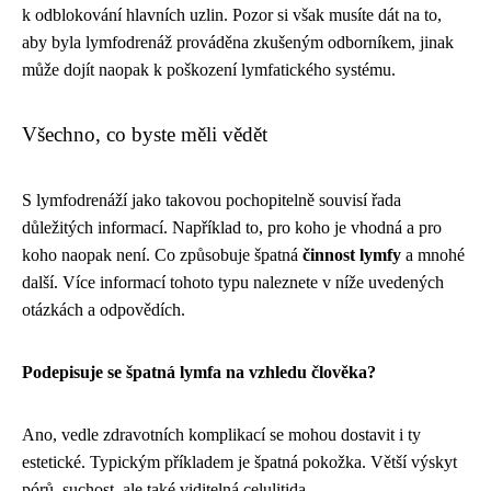
k odblokování hlavních uzlin. Pozor si však musíte dát na to,
aby byla lymfodrenáž prováděna zkušeným odborníkem, jinak
může dojít naopak k poškození lymfatického systému.
Všechno, co byste měli vědět
S lymfodrenáží jako takovou pochopitelně souvisí řada
důležitých informací. Například to, pro koho je vhodná a pro
koho naopak není. Co způsobuje špatná
činnost lymfy
a mnohé
další. Více informací tohoto typu naleznete v níže uvedených
otázkách a odpovědích.
Podepisuje se špatná lymfa na vzhledu člověka?
Ano, vedle zdravotních komplikací se mohou dostavit i ty
estetické. Typickým příkladem je špatná pokožka. Větší výskyt
pórů, suchost, ale také viditelná celulitida.