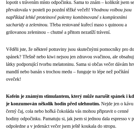
lopotit s trávením místo odpočinku. Sama to znám – kolikrát jsem s
převalovala v posteli po pozdní těžké večeři!
Vhodnou volbou jsou
například lehké proteinové pokrmy kombinované s komplexními
sacharidy a zeleninou.
Třeba restované kuřecí maso s quinoou a
grilovanou zeleninou – chutné a přitom nezatíží trávení.
Věděli jste, že některé potraviny jsou skutečnými pomocníky pro d
spánek? Třešně nebo kiwi nejsou jen zdravou svačinou, ale obsahuj
látky podporující tvorbu melatoninu. Sama si občas večer dávám hrs
mandlí nebo banán s trochou medu – funguje to lépe než počítání
oveček!
Kofein je známým stimulantem, který může narušit spánek i k
je konzumován několik hodin před ulehnutím.
Nejde jen o kávu 
černý čaj, cola nebo hořká čokoláda vás mohou připravit o cenné
hodiny odpočinku. Pamatuju si, jak jsem si jednou dala espresso v p
odpoledne a v jedenáct večer jsem ještě koukala do stropu.