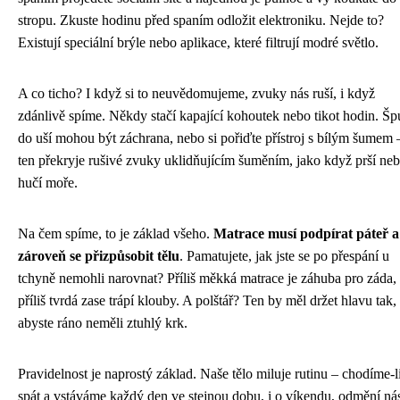
stropu. Zkuste hodinu před spaním odložit elektroniku. Nejde to?
Existují speciální brýle nebo aplikace, které filtrují modré světlo.
A co ticho? I když si to neuvědomujeme, zvuky nás ruší, i když
zdánlivě spíme. Někdy stačí kapající kohoutek nebo tikot hodin. Šp
do uší mohou být záchrana, nebo si pořiďte přístroj s bílým šumem 
ten překryje rušivé zvuky uklidňujícím šuměním, jako když prší ne
hučí moře.
Na čem spíme, to je základ všeho.
Matrace musí podpírat páteř a
zároveň se přizpůsobit tělu
. Pamatujete, jak jste se po přespání u
tchyně nemohli narovnat? Příliš měkká matrace je záhuba pro záda,
příliš tvrdá zase trápí klouby. A polštář? Ten by měl držet hlavu tak,
abyste ráno neměli ztuhlý krk.
Pravidelnost je naprostý základ. Naše tělo miluje rutinu – chodíme-l
spát a vstáváme každý den ve stejnou dobu, i o víkendu, odmění nás