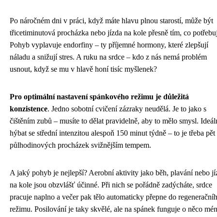
Po náročném dni v práci, když máte hlavu plnou starostí, může být
třicetiminutová procházka nebo jízda na kole přesně tím, co potřebuj
Pohyb vyplavuje endorfiny – ty příjemné hormony, které zlepšují
náladu a snižují stres. A ruku na srdce – kdo z nás nemá problém
usnout, když se mu v hlavě honí tisíc myšlenek?
Pro optimální nastavení spánkového režimu je důležitá
konzistence
. Jedno sobotní cvičení zázraky neudělá. Je to jako s
čištěním zubů – musíte to dělat pravidelně, aby to mělo smysl. Ideáln
hýbat se střední intenzitou alespoň 150 minut týdně – to je třeba pět
půlhodinových procházek svižnějším tempem.
A jaký pohyb je nejlepší? Aerobní aktivity jako běh, plavání nebo j
na kole jsou obzvlášť účinné. Při nich se pořádně zadýcháte, srdce
pracuje naplno a večer pak tělo automaticky přepne do regenerační
režimu. Posilování je taky skvělé, ale na spánek funguje o něco mé