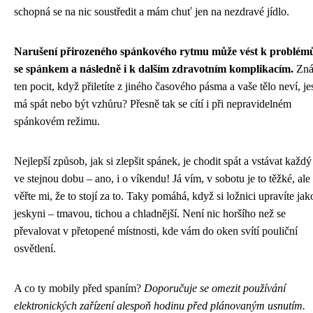
schopná se na nic soustředit a mám chuť jen na nezdravé jídlo.
Narušení přirozeného spánkového rytmu může vést k problé
se spánkem a následně i k dalším zdravotním komplikacím.
Zná
ten pocit, když přiletíte z jiného časového pásma a vaše tělo neví, jes
má spát nebo být vzhůru? Přesně tak se cítí i při nepravidelném
spánkovém režimu.
Nejlepší způsob, jak si zlepšit spánek, je chodit spát a vstávat každ
ve stejnou dobu – ano, i o víkendu! Já vím, v sobotu je to těžké, ale
věřte mi, že to stojí za to. Taky pomáhá, když si ložnici upravíte jak
jeskyni – tmavou, tichou a chladnější. Není nic horšího než se
převalovat v přetopené místnosti, kde vám do oken svítí pouliční
osvětlení.
A co ty mobily před spaním?
Doporučuje se omezit používání
elektronických zařízení alespoň hodinu před plánovaným usnutím.