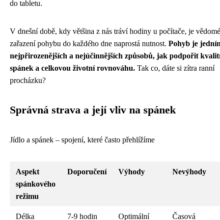
do tabletu.
V dnešní době, kdy většina z nás tráví hodiny u počítače, je vědom
zařazení pohybu do každého dne naprostá nutnost.
Pohyb je jední
nejpřirozenějších a nejúčinnějších způsobů, jak podpořit kvalit
spánek a celkovou životní rovnováhu.
Tak co, dáte si zítra ranní
procházku?
Správná strava a její vliv na spánek
Jídlo a spánek – spojení, které často přehlížíme
Aspekt
Doporučení
Výhody
Nevýhody
spánkového
režimu
Délka
7-9 hodin
Optimální
Časová