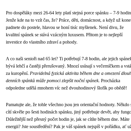
Pro dospěláky mezi 26-64 lety platí stejná porce spánku – 7-9 hodin
Jenže kde na to vzít čas, že? Práce, děti, domácnost, a když už kon
padnete do postele, hlavou se honí tisíc myšlenek. Není divu, že
kvalitní spánek se stává vzácným luxusem. Přitom je to nejlepší
investice do vlastního zdraví a pohody.
A co naši senioři nad 65 let? Ti potřebují 7-8 hodin, ale jejich spáne
bývá lehčí a častěji přerušovaný. Mnozí usínají s večerníčkem a vstá
za kuropění.
Pravidelná fyzická aktivita během dne a omezení dlou
denních spánků může pomoci zlepšit noční spánek.
Procházka
odpoledne udělá mnohem víc než dvouhodinový šlofík po obědě!
Pamatujte ale, že tohle všechno jsou jen orientační hodnoty. Někdo 
cítí skvěle po šesti hodinách spánku, jiný potřebuje devět, aby fung
Důležitější než přesný počet hodin je, jak se cítíte během dne. Máte
energii? Jste soustředění? Pak je váš spánek nejspíš v pořádku, ať u