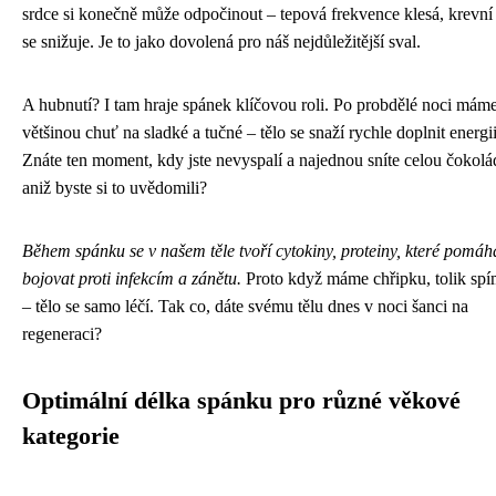
srdce si konečně může odpočinout – tepová frekvence klesá, krevní 
se snižuje. Je to jako dovolená pro náš nejdůležitější sval.
A hubnutí? I tam hraje spánek klíčovou roli. Po probdělé noci mám
většinou chuť na sladké a tučné – tělo se snaží rychle doplnit energii
Znáte ten moment, kdy jste nevyspalí a najednou sníte celou čokolá
aniž byste si to uvědomili?
Během spánku se v našem těle tvoří cytokiny, proteiny, které pomáh
bojovat proti infekcím a zánětu.
Proto když máme chřipku, tolik sp
– tělo se samo léčí. Tak co, dáte svému tělu dnes v noci šanci na
regeneraci?
Optimální délka spánku pro různé věkové
kategorie