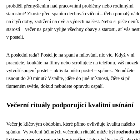
probděli přemýšlením nad pracovními problémy nebo rodinnými
starostmi? Zkuste před spaním dechová cvičení – třeba pomalý nád
na čtyři doby, zadržení na dvě a výdech na šest. Nebo si pište deník
starostí – večer na papír vylijte všechny obavy a starosti, ať vás nest
v posteli.
A poslední rada? Postel je na spaní a milování, nic víc. Když v ní
pracujete, koukáte na filmy nebo scrollujete na telefonu, váš mozek 
vytvoří spojení postel = aktivita místo postel = spánek. Nemůžete
usnout do 20 minut? Vstaňte, jděte do jiné místnosti, čtěte si při
tlumeném světle, dokud nebudete opravdu ospalí.
Večerní rituály podporující kvalitní usínání
Večer je klíčovým obdobím, které přímo ovlivňuje kvalitu našeho
spánku. Vytvoření účinných večerních rituálů může být
rozhodujíc
faktorem pro zdravý spánkový režim
. Tyto rituály slouží jako si