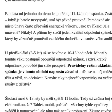
Batolata od jednoho do dvou let potřebují 11-14 hodin spánku. Znát
– když je batole nevyspalé, umí být pěkně protivné! Paradoxně ale
místo únavy často předvádí energické výkony. Jako by říkalo: Já a
unavené? Nikdy! A přitom by stačil jeden kvalitní odpolední spánek
který by zázračně proměnil vzteklého drobečka v usměvavého andíl
U předškoláků (3-5 let) už se bavíme o 10-13 hodinách. Mnozí v
tomhle věku postupně opouštějí odpolední spánek, i když krátký
odpočinek po obědě jim stále prospívá.
Pravidelný režim ukládán
spánku je v tomto období naprosto zásadní
– děti se na něj můž
těšit a vědí, co očekávat. Nemáte taky nejhezčí vzpomínky na večer
rituály z dětství?
Školáci mezi 6-13 lety by měli spát 9-11 hodin. Tady už začíná boj 
elektronikou, že? Tablet, mobil, počítač – všechny tyhle vynálezy
svádějí k ponocování, ale ráno pak není k probuzení. Zkuste zavést