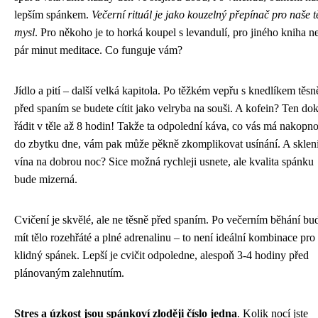
lepším spánkem.
Večerní rituál je jako kouzelný přepínač pro naše tě
mysl
. Pro někoho je to horká koupel s levandulí, pro jiného kniha n
pár minut meditace. Co funguje vám?
Jídlo a pití – další velká kapitola. Po těžkém vepřu s knedlíkem těsn
před spaním se budete cítit jako velryba na souši. A kofein? Ten do
řádit v těle až 8 hodin! Takže ta odpolední káva, co vás má nakopn
do zbytku dne, vám pak může pěkně zkomplikovat usínání. A sklen
vína na dobrou noc? Sice možná rychleji usnete, ale kvalita spánku
bude mizerná.
Cvičení je skvělé, ale ne těsně před spaním. Po večerním běhání bu
mít tělo rozehřáté a plné adrenalinu – to není ideální kombinace pro
klidný spánek. Lepší je cvičit odpoledne, alespoň 3-4 hodiny před
plánovaným zalehnutím.
Stres a úzkost jsou spánkoví zloději číslo jedna
. Kolik nocí jste