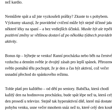
než kardio.
Nemůžete spát a už jste vyzkoušeli prášky? Zkuste to s pohybem.
Výzkumy ukazují, že pravidelné cvičení může být stejně účinné jak
některé léky na spaní – a bez vedlejších účinků.
Musíte být ale trpěli
pozitivní změny se většinou dostaví až po několika týdnech pravidel
aktivity
.
Bonus tip – hýbejte se venku! Ranní procházka nebo běh na čerstv
vzduchu a denním světle je dvojitý zásah pro lepší spánek. Přirozen
světlo pomáhá tělu pochopit, že je den a čas být aktivní, což večer
usnadní přechod do spánkového režimu.
Tohle platí pro každého – od dětí po seniory. Babička, která chodí
každý den na hodinovou procházku, bude spát lépe než ta, která cel
den prosedí u televize. Stejně tak hyperaktivní dítě, které má dostat
pohybu venku, usne večer mnohem snáz než to, které celý den kou