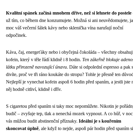
Kvalitní spánek začíná mnohem dříve, než si lehnete do postele
už tím, co během dne konzumujete. Možná si ani neuvědomujete, j
moc váš večerní šálek kávy nebo sklenička vína narušují noční
odpočinek.
Káva, čaj, energeťáky nebo i obyčejná čokoláda – všechny obsahuj
kofein, který v těle řádí klidně i 8 hodin.
Ten zákeřně blokuje adeno
látku přirozeně navozující únavu
. Dáte si odpolední espresso a pak 
divíte, proč ve tři ráno koukáte do stropu? Tohle je přesně ten důvod
Nejlepší je vynechat kofein aspoň 6 hodin před spaním, a jestli jste 
něj hodně citliví, klidně i dřív.
S cigaretou před spaním si taky moc nepomůžete. Nikotin je pořád
budič – zvyšuje tep, tlak a nenechá mozek vypnout. A co hůř, v noc
vás můžou budit abstinenční příznaky.
Ideální je s kouřením
skoncovat úplně
, ale když to nejde, aspoň pár hodin před spaním s