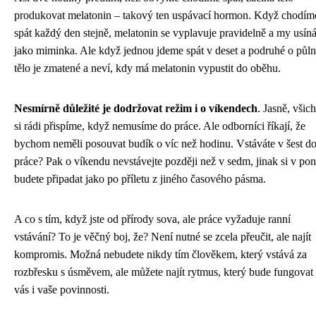
produkovat melatonin – takový ten uspávací hormon. Když chodím
spát každý den stejně, melatonin se vyplavuje pravidelně a my usí
jako miminka. Ale když jednou jdeme spát v deset a podruhé o půln
tělo je zmatené a neví, kdy má melatonin vypustit do oběhu.
Nesmírně důležité je dodržovat režim i o víkendech
. Jasně, všic
si rádi přispíme, když nemusíme do práce. Ale odborníci říkají, že
bychom neměli posouvat budík o víc než hodinu. Vstáváte v šest d
práce? Pak o víkendu nevstávejte později než v sedm, jinak si v pon
budete připadat jako po příletu z jiného časového pásma.
A co s tím, když jste od přírody sova, ale práce vyžaduje ranní
vstávání? To je věčný boj, že? Není nutné se zcela přeučit, ale najít
kompromis. Možná nebudete nikdy tím člověkem, který vstává za
rozbřesku s úsměvem, ale můžete najít rytmus, který bude fungovat
vás i vaše povinnosti.