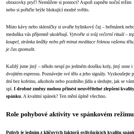
obrazovky pryč! Nemůžete si pomoct? Aspoň zapněte noční režim
nebo si pořiďte brýle blokující modré světlo.
Místo kávy nebo skleničky si uvařte bylinkový čaj – heřmánek neb
meduňka vás příjemně ukolébají.
Vytvořte si svůj večerní rituál – te
koupel, stránka knížky nebo pět minut meditace řeknou vašemu tělu,
je čas zpomalit
.
Každý jsme jiný – někdo nespí po jediném doušku koly, jiný usne i
dvojitém espressu. Poznávejte své tělo a jeho signály. Vyzkoušejte p
dní bez kofeinu, alkoholu nebo pozdního jídla a sledujte, jak se vám
spí.
I drobné změny mohou přinést neuvěřitelné zlepšení kvalit
spánku
. A kvalitní spánek? Ten mění úplně všechno.
Role pohybové aktivity ve spánkovém režimu
Pohyb je jedním z klíčových faktorů ovlivňujících kvalitu spán