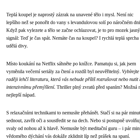
Teplá koupel je naprostý zázrak na unavené tělo i mysl. Není nic
lepšího než se ponořit do vany s levandulovou solí po náročném dni
Když pak vylezete a tělo se začne ochlazovat, je to pro mozek jasný
signál: Teď je čas spát. Nemáte čas na koupel? I rychlá teplá sprcha
udělá divy.
Místo koukání na Netflix sáhněte po knížce. Pamatuju si, jak jsem
vyměnila večerní seriály za čtení a rozdíl byl neuvěřitelný.
Vybírejte 
raději lehčí literaturu, která vás nebude příliš rozrušovat nebo nutit 
intenzivnímu přemýšlení
. Thriller plný zvratů před spaním? Možná 
nejlepší nápad.
S relaxačními technikami to nemusíte přehánět. Stačí si na pár minu
sednout, zavřít oči a soustředit se na dech. Nebo si postupně uvolňu
svaly od nohou až k hlavě. Nemusíte být meditační guru – i pár min
vědomého dýchání vás dokáže zklidnit líp než prášek na spaní.