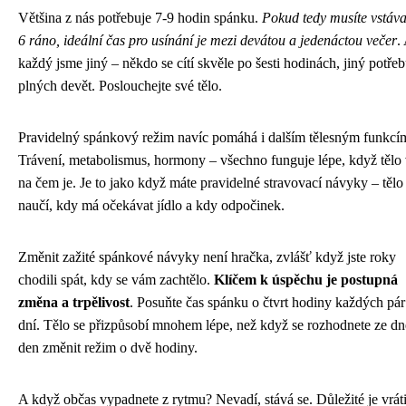
Většina z nás potřebuje 7-9 hodin spánku.
Pokud tedy musíte vstáva
6 ráno, ideální čas pro usínání je mezi devátou a jedenáctou večer
.
každý jsme jiný – někdo se cítí skvěle po šesti hodinách, jiný potřeb
plných devět. Poslouchejte své tělo.
Pravidelný spánkový režim navíc pomáhá i dalším tělesným funkcí
Trávení, metabolismus, hormony – všechno funguje lépe, když tělo 
na čem je. Je to jako když máte pravidelné stravovací návyky – tělo
naučí, kdy má očekávat jídlo a kdy odpočinek.
Změnit zažité spánkové návyky není hračka, zvlášť když jste roky
chodili spát, kdy se vám zachtělo.
Klíčem k úspěchu je postupná
změna a trpělivost
. Posuňte čas spánku o čtvrt hodiny každých pár
dní. Tělo se přizpůsobí mnohem lépe, než když se rozhodnete ze dn
den změnit režim o dvě hodiny.
A když občas vypadnete z rytmu? Nevadí, stává se. Důležité je vráti