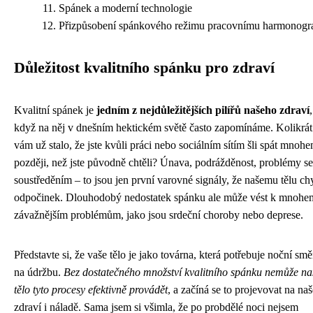
Spánek a moderní technologie
Přizpůsobení spánkového režimu pracovnímu harmonog
Důležitost kvalitního spánku pro zdraví
Kvalitní spánek je
jedním z nejdůležitějších pilířů našeho zdraví
,
když na něj v dnešním hektickém světě často zapomínáme. Kolikrát
vám už stalo, že jste kvůli práci nebo sociálním sítím šli spát mnoh
později, než jste původně chtěli? Únava, podrážděnost, problémy se
soustředěním – to jsou jen první varovné signály, že našemu tělu ch
odpočinek. Dlouhodobý nedostatek spánku ale může vést k mnohe
závažnějším problémům, jako jsou srdeční choroby nebo deprese.
Představte si, že vaše tělo je jako továrna, která potřebuje noční sm
na údržbu.
Bez dostatečného množství kvalitního spánku nemůže na
tělo tyto procesy efektivně provádět
, a začíná se to projevovat na na
zdraví i náladě. Sama jsem si všimla, že po probdělé noci nejsem