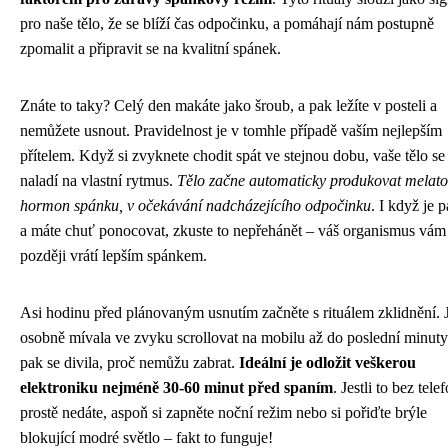
pro naše tělo, že se blíží čas odpočinku, a pomáhají nám postupně
zpomalit a připravit se na kvalitní spánek.
Znáte to taky? Celý den makáte jako šroub, a pak ležíte v posteli a
nemůžete usnout. Pravidelnost je v tomhle případě vaším nejlepším
přítelem. Když si zvyknete chodit spát ve stejnou dobu, vaše tělo se
naladí na vlastní rytmus.
Tělo začne automaticky produkovat melato
hormon spánku, v očekávání nadcházejícího odpočinku
. I když je 
a máte chuť ponocovat, zkuste to nepřehánět – váš organismus vám
později vrátí lepším spánkem.
Asi hodinu před plánovaným usnutím začněte s rituálem zklidnění. 
osobně mívala ve zvyku scrollovat na mobilu až do poslední minuty
pak se divila, proč nemůžu zabrat.
Ideální je odložit veškerou
elektroniku nejméně 30-60 minut před spaním
. Jestli to bez tele
prostě nedáte, aspoň si zapněte noční režim nebo si pořiďte brýle
blokující modré světlo – fakt to funguje!