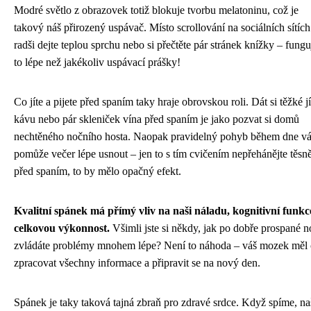
Modré světlo z obrazovek totiž blokuje tvorbu melatoninu, což je
takový náš přirozený uspávač. Místo scrollování na sociálních sítích
radši dejte teplou sprchu nebo si přečtěte pár stránek knížky – fungu
to lépe než jakékoliv uspávací prášky!
Co jíte a pijete před spaním taky hraje obrovskou roli. Dát si těžké jí
kávu nebo pár skleniček vína před spaním je jako pozvat si domů
nechtěného nočního hosta. Naopak pravidelný pohyb během dne v
pomůže večer lépe usnout – jen to s tím cvičením nepřehánějte těsn
před spaním, to by mělo opačný efekt.
Kvalitní spánek má přímý vliv na naši náladu, kognitivní funkc
celkovou výkonnost.
Všimli jste si někdy, jak po dobře prospané n
zvládáte problémy mnohem lépe? Není to náhoda – váš mozek měl 
zpracovat všechny informace a připravit se na nový den.
Spánek je taky taková tajná zbraň pro zdravé srdce. Když spíme, na