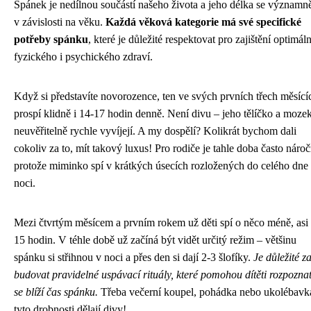
Spánek je nedílnou součástí našeho života a jeho délka se významně 
v závislosti na věku.
Každá věková kategorie má své specifické
potřeby spánku
, které je důležité respektovat pro zajištění optimál
fyzického i psychického zdraví.
Když si představíte novorozence, ten ve svých prvních třech měsící
prospí klidně i 14-17 hodin denně. Není divu – jeho tělíčko a mozek
neuvěřitelně rychle vyvíjejí. A my dospělí? Kolikrát bychom dali
cokoliv za to, mít takový luxus! Pro rodiče je tahle doba často nároč
protože miminko spí v krátkých úsecích rozložených do celého dne 
noci.
Mezi čtvrtým měsícem a prvním rokem už děti spí o něco méně, asi
15 hodin. V téhle době už začíná být vidět určitý režim – většinu
spánku si střihnou v noci a přes den si dají 2-3 šlofíky.
Je důležité za
budovat pravidelné uspávací rituály, které pomohou dítěti rozpoznat
se blíží čas spánku.
Třeba večerní koupel, pohádka nebo ukolébavk
tyto drobnosti dělají divy!