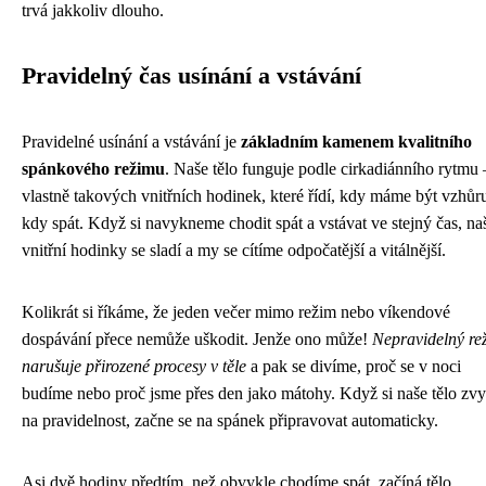
trvá jakkoliv dlouho.
Pravidelný čas usínání a vstávání
Pravidelné usínání a vstávání je
základním kamenem kvalitního
spánkového režimu
. Naše tělo funguje podle cirkadiánního rytmu 
vlastně takových vnitřních hodinek, které řídí, kdy máme být vzhůr
kdy spát. Když si navykneme chodit spát a vstávat ve stejný čas, na
vnitřní hodinky se sladí a my se cítíme odpočatější a vitálnější.
Kolikrát si říkáme, že jeden večer mimo režim nebo víkendové
dospávání přece nemůže uškodit. Jenže ono může!
Nepravidelný re
narušuje přirozené procesy v těle
a pak se divíme, proč se v noci
budíme nebo proč jsme přes den jako mátohy. Když si naše tělo zv
na pravidelnost, začne se na spánek připravovat automaticky.
Asi dvě hodiny předtím, než obvykle chodíme spát, začíná tělo