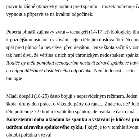
pravidlo žádné obrazovky hodinu před spaním – mozek potřebuje č
vypnout a připravit se na kvalitní odpočinek.
Puberta přináší zajímavý zvrat – teenageři (14-17 let) biologicky tí
k pozdějšímu usínání a vstávání. Jejich tělo jim doslova říká: Nech
spát před půlnocí a nevstávej před devátou. Jenže škola začíná v os
tak není divu, že většina z nich trpí chronickým nedostatkem spánku
Rodiče by měli pomáhat teenagerům nastavit zdravé spánkové náv
a chápat důležitost dostatečného odpočinku.
Není to lenost – je to
biologie!
Mladí dospělí (18-25) často bojují s nepravidelným režimem. Jeden
škola, druhý den práce, o víkendu párty do rána... Znáte to, ne? Jeji
tělo potřebuje 7-9 hodin kvalitního spánku, ale realita je často jiná.
Konzistentní doba ukládání ke spánku a vstávání je klíčová pr
udržení zdravého spánkového cyklu.
I když je to v tomhle život
období pořádná výzva!