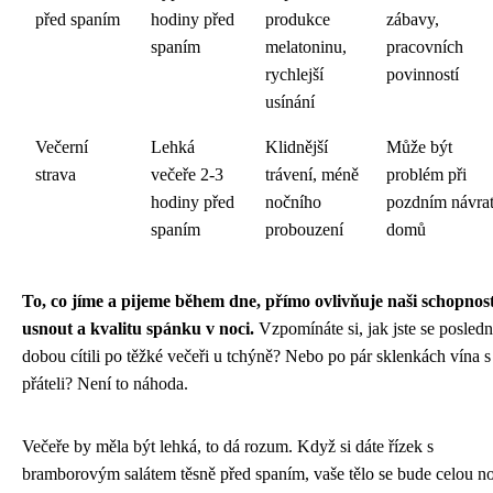
před spaním
hodiny před
produkce
zábavy,
spaním
melatoninu,
pracovních
rychlejší
povinností
usínání
Večerní
Lehká
Klidnější
Může být
strava
večeře 2-3
trávení, méně
problém při
hodiny před
nočního
pozdním návra
spaním
probouzení
domů
To, co jíme a pijeme během dne, přímo ovlivňuje naši schopnos
usnout a kvalitu spánku v noci.
Vzpomínáte si, jak jste se posledn
dobou cítili po těžké večeři u tchýně? Nebo po pár sklenkách vína s
přáteli? Není to náhoda.
Večeře by měla být lehká, to dá rozum. Když si dáte řízek s
bramborovým salátem těsně před spaním, vaše tělo se bude celou n