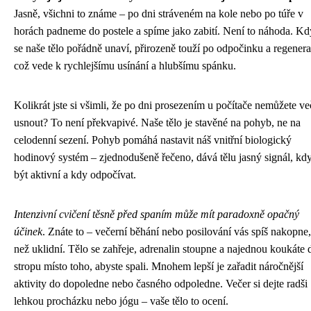
Jasně, všichni to známe – po dni stráveném na kole nebo po túře v
horách padneme do postele a spíme jako zabití. Není to náhoda. Kd
se naše tělo pořádně unaví, přirozeně touží po odpočinku a regenera
což vede k rychlejšímu usínání a hlubšímu spánku.
Kolikrát jste si všimli, že po dni prosezením u počítače nemůžete ve
usnout? To není překvapivé. Naše tělo je stavěné na pohyb, ne na
celodenní sezení. Pohyb pomáhá nastavit náš vnitřní biologický
hodinový systém – zjednodušeně řečeno, dává tělu jasný signál, kd
být aktivní a kdy odpočívat.
Intenzivní cvičení těsně před spaním může mít paradoxně opačný
účinek
. Znáte to – večerní běhání nebo posilování vás spíš nakopne,
než uklidní. Tělo se zahřeje, adrenalin stoupne a najednou koukáte 
stropu místo toho, abyste spali. Mnohem lepší je zařadit náročnější
aktivity do dopoledne nebo časného odpoledne. Večer si dejte radši
lehkou procházku nebo jógu – vaše tělo to ocení.