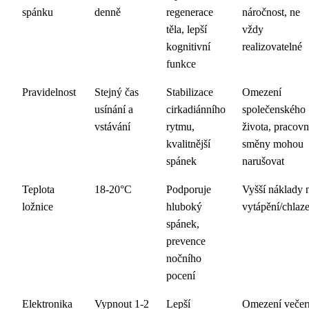
spánku
denně
regenerace
náročnost, ne
těla, lepší
vždy
kognitivní
realizovatelné
funkce
Pravidelnost
Stejný čas
Stabilizace
Omezení
usínání a
cirkadiánního
společenského
vstávání
rytmu,
života, pracovn
kvalitnější
směny mohou
spánek
narušovat
Teplota
18-20°C
Podporuje
Vyšší náklady 
ložnice
hluboký
vytápění/chlaz
spánek,
prevence
nočního
pocení
Elektronika
Vypnout 1-2
Lepší
Omezení večer