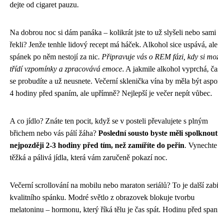
dejte od cigaret pauzu.
Na dobrou noc si dám panáka – kolikrát jste to už slyšeli nebo sami
řekli? Jenže tenhle lidový recept má háček. Alkohol sice uspává, ale
spánek po něm nestojí za nic.
Připravuje vás o REM fázi, kdy si mo
třídí vzpomínky a zpracovává emoce
. A jakmile alkohol vyprchá, ča
se probudíte a už neusnete. Večerní sklenička vína by měla být aspo
4 hodiny před spaním, ale upřímně? Nejlepší je večer nepít vůbec.
A co jídlo? Znáte ten pocit, když se v posteli převalujete s plným
břichem nebo vás pálí žáha?
Poslední sousto byste měli spolknout
nejpozději 2-3 hodiny před tím, než zamíříte do peřin
. Vynechte
těžká a pálivá jídla, která vám zaručeně pokazí noc.
Večerní scrollování na mobilu nebo maraton seriálů? To je další zab
kvalitního spánku. Modré světlo z obrazovek blokuje tvorbu
melatoninu – hormonu, který říká tělu je čas spát. Hodinu před spa