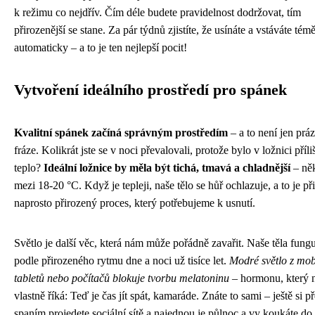
k režimu co nejdřív. Čím déle budete pravidelnost dodržovat, tím
přirozenější se stane. Za pár týdnů zjistíte, že usínáte a vstáváte tém
automaticky – a to je ten nejlepší pocit!
Vytvoření ideálního prostředí pro spánek
Kvalitní spánek začíná správným prostředím
– a to není jen prá
fráze. Kolikrát jste se v noci převalovali, protože bylo v ložnici příli
teplo?
Ideální ložnice by měla být tichá, tmavá a chladnější
– ně
mezi 18-20 °C. Když je tepleji, naše tělo se hůř ochlazuje, a to je př
naprosto přirozený proces, který potřebujeme k usnutí.
Světlo je další věc, která nám může pořádně zavařit. Naše těla fungu
podle přirozeného rytmu dne a noci už tisíce let.
Modré světlo z mob
tabletů nebo počítačů blokuje tvorbu melatoninu
– hormonu, který
vlastně říká: Teď je čas jít spát, kamaráde. Znáte to sami – ještě si p
spaním projedete sociální sítě a najednou je půlnoc a vy koukáte do