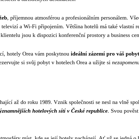
žeb
, příjemnou atmosférou a profesionálním personálem. Vše
 televizí a Wi-Fi připojením. Většina hotelů má také vlastní r
klientelu jsou k dispozici konferenční prostory a business cen
ací, hotely Orea vám poskytnou
ideální zázemí pro váš poby
ezervujte si svůj pobyt v hotelech Orea a užijte si
nezapomenut
ající až do roku 1989. Vznik společnosti se nesl na vlně spo
ýznamnějších hotelových sítí v České republice
. Svou pověst
osféry míst, kde se její hotely nacházejí. Ať už se jedná o