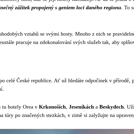
inečný zážitek propojený s geniem loci daného regionu
. To s
.
odobých vztahů se svými hosty. Mnoho z nich se pravidelně 
neustále pracuje na zdokonalování svých služeb tak, aby splňov
po celé České republice. Ať už hledáte odpočinek v přírodě, 
í.
u tu hotely Orea v
Krkonoších
,
Jeseníkách
a
Beskydech
. Už
e na túry po značených stezkách, v zimě si zalyžujte na uprave