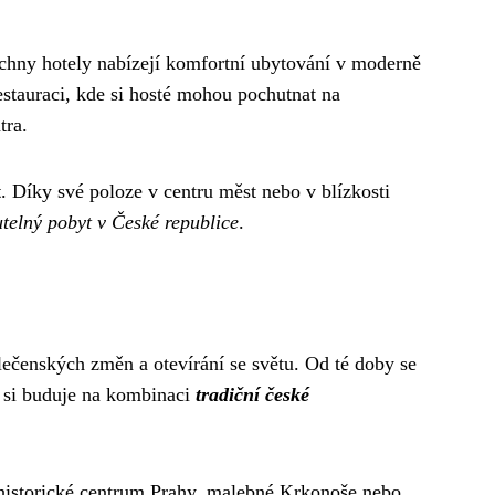
chny hotely nabízejí komfortní ubytování v moderně
estauraci, kde si hosté mohou pochutnat na
tra.
t
. Díky své poloze v centru měst nebo v blízkosti
elný pobyt v České republice
.
lečenských změn a otevírání se světu. Od té doby se
 si buduje na kombinaci
tradiční české
 historické centrum Prahy, malebné Krkonoše nebo