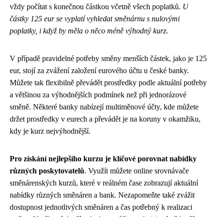
vždy počítat s konečnou částkou včetně všech poplatků.
U
částky 125 eur se vyplatí vyhledat směnárnu s nulovými
poplatky, i když by měla o něco méně výhodný kurz
.
V případě pravidelné potřeby směny menších částek, jako je 125
eur, stojí za zvážení založení eurového účtu u české banky.
Můžete tak flexibilně převádět prostředky podle aktuální potřeby
a většinou za výhodnějších podmínek než při jednorázové
směně. Některé banky nabízejí multiměnové účty, kde můžete
držet prostředky v eurech a převádět je na koruny v okamžiku,
kdy je kurz nejvýhodnější.
Pro získání nejlepšího kurzu je klíčové porovnat nabídky
různých poskytovatelů
. Využít můžete online srovnávače
směnárenských kurzů, které v reálném čase zobrazují aktuální
nabídky různých směnáren a bank. Nezapomeňte také zvážit
dostupnost jednotlivých směnáren a čas potřebný k realizaci