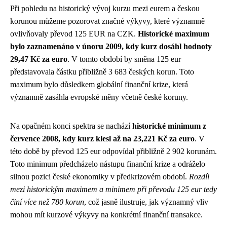
Při pohledu na historický vývoj kurzu mezi eurem a českou
korunou můžeme pozorovat značné výkyvy, které významně
ovlivňovaly převod 125 EUR na CZK.
Historické maximum
bylo zaznamenáno v únoru 2009, kdy kurz dosáhl hodnoty
29,47 Kč za euro
. V tomto období by směna 125 eur
představovala částku přibližně 3 683 českých korun. Toto
maximum bylo důsledkem globální finanční krize, která
významně zasáhla evropské měny včetně české koruny.
Na opačném konci spektra se nachází
historické minimum z
července 2008, kdy kurz klesl až na 23,221 Kč za euro
. V
této době by převod 125 eur odpovídal přibližně 2 902 korunám.
Toto minimum předcházelo nástupu finanční krize a odráželo
silnou pozici české ekonomiky v předkrizovém období.
Rozdíl
mezi historickým maximem a minimem při převodu 125 eur tedy
činí více než 780 korun
, což jasně ilustruje, jak významný vliv
mohou mít kurzové výkyvy na konkrétní finanční transakce.