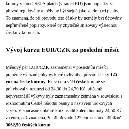
koruny v rámci SEPA plateb (v rámci EU) jsou poplatky za
převod regulovány a měly by být stejné jako za domácí platby.
To znamená, že při převodu této částky by neměly být účtovány
nepřiměřené poplatky, které by zbytečně snižovaly výslednou
částku v korunách.
Vývoj kurzu EUR/CZK za poslední měsíc
Měnový pár EUR/CZK zaznamenal v posledním měsíci
poměrně výrazné pohyby, které ovlivnily i převod částky
125
eur na české koruny
. Kurz eura vůči české koruně se
pohyboval v rozmezí od 24,30 do 24,70 Kč, přičemž
nejvýraznější výkyvy byly zaznamenány zejména v souvislosti s
rozhodnutími České národní banky o nastavení úrokových
sazeb. V současné době se kurz ustálil kolem hodnoty 24,50 Kč
za euro, což znamená, že při převodu 125 eur získáme přibližně
3062,50 českých korun
.