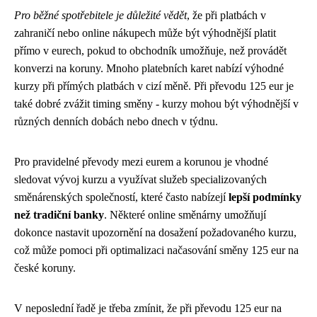
Pro běžné spotřebitele je důležité vědět
, že při platbách v
zahraničí nebo online nákupech může být výhodnější platit
přímo v eurech, pokud to obchodník umožňuje, než provádět
konverzi na koruny. Mnoho platebních karet nabízí výhodné
kurzy při přímých platbách v cizí měně. Při převodu 125 eur je
také dobré zvážit timing směny - kurzy mohou být výhodnější v
různých denních dobách nebo dnech v týdnu.
Pro pravidelné převody mezi eurem a korunou je vhodné
sledovat vývoj kurzu a využívat služeb specializovaných
směnárenských společností, které často nabízejí
lepší podmínky
než tradiční banky
. Některé online směnárny umožňují
dokonce nastavit upozornění na dosažení požadovaného kurzu,
což může pomoci při optimalizaci načasování směny 125 eur na
české koruny.
V neposlední řadě je třeba zmínit, že při převodu 125 eur na