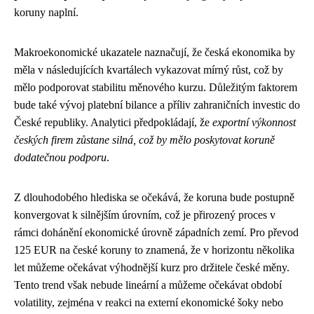
koruny naplní.
Makroekonomické ukazatele naznačují, že česká ekonomika by
měla v následujících kvartálech vykazovat mírný růst, což by
mělo podporovat stabilitu měnového kurzu. Důležitým faktorem
bude také vývoj platební bilance a příliv zahraničních investic do
České republiky. Analytici předpokládají, že
exportní výkonnost
českých firem zůstane silná, což by mělo poskytovat koruně
dodatečnou podporu
.
Z dlouhodobého hlediska se očekává, že koruna bude postupně
konvergovat k silnějším úrovním, což je přirozený proces v
rámci dohánění ekonomické úrovně západních zemí. Pro převod
125 EUR na české koruny to znamená, že v horizontu několika
let můžeme očekávat výhodnější kurz pro držitele české měny.
Tento trend však nebude lineární a můžeme očekávat období
volatility, zejména v reakci na externí ekonomické šoky nebo