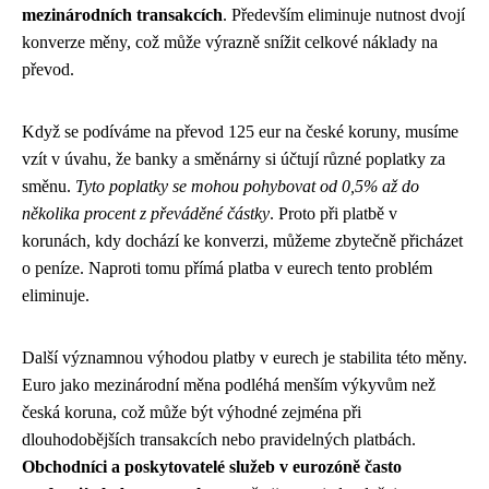
mezinárodních transakcích
. Především eliminuje nutnost dvojí
konverze měny, což může výrazně snížit celkové náklady na
převod.
Když se podíváme na převod 125 eur na české koruny, musíme
vzít v úvahu, že banky a směnárny si účtují různé poplatky za
směnu.
Tyto poplatky se mohou pohybovat od 0,5% až do
několika procent z převáděné částky
. Proto při platbě v
korunách, kdy dochází ke konverzi, můžeme zbytečně přicházet
o peníze. Naproti tomu přímá platba v eurech tento problém
eliminuje.
Další významnou výhodou platby v eurech je stabilita této měny.
Euro jako mezinárodní měna podléhá menším výkyvům než
česká koruna, což může být výhodné zejména při
dlouhodobějších transakcích nebo pravidelných platbách.
Obchodníci a poskytovatelé služeb v eurozóně často