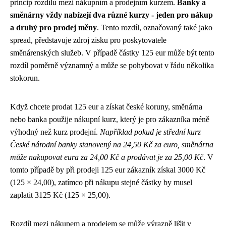
princip rozdílu mezi nákupním a prodejním kurzem.
Banky a
směnárny vždy nabízejí dva různé kurzy - jeden pro nákup
a druhý pro prodej měny
. Tento rozdíl, označovaný také jako
spread, představuje zdroj zisku pro poskytovatele
směnárenských služeb. V případě částky 125 eur může být tento
rozdíl poměrně významný a může se pohybovat v řádu několika
stokorun.
Když chcete prodat 125 eur a získat české koruny, směnárna
nebo banka použije nákupní kurz, který je pro zákazníka méně
výhodný než kurz prodejní.
Například pokud je střední kurz
České národní banky stanovený na 24,50 Kč za euro, směnárna
může nakupovat eura za 24,00 Kč a prodávat je za 25,00 Kč
. V
tomto případě by při prodeji 125 eur zákazník získal 3000 Kč
(125 × 24,00), zatímco při nákupu stejné částky by musel
zaplatit 3125 Kč (125 × 25,00).
Rozdíl mezi nákupem a prodejem se může výrazně lišit v