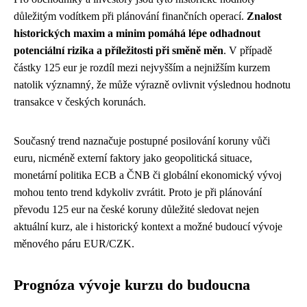
důležitým vodítkem při plánování finančních operací.
Znalost
historických maxim a minim pomáhá lépe odhadnout
potenciální rizika a příležitosti při směně měn
. V případě
částky 125 eur je rozdíl mezi nejvyšším a nejnižším kurzem
natolik významný, že může výrazně ovlivnit výslednou hodnotu
transakce v českých korunách.
Současný trend naznačuje postupné posilování koruny vůči
euru, nicméně externí faktory jako geopolitická situace,
monetární politika ECB a ČNB či globální ekonomický vývoj
mohou tento trend kdykoliv zvrátit. Proto je při plánování
převodu 125 eur na české koruny důležité sledovat nejen
aktuální kurz, ale i historický kontext a možné budoucí vývoje
měnového páru EUR/CZK.
Prognóza vývoje kurzu do budoucna