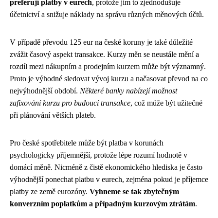
preferují platby v eurech
, protože jim to zjednodušuje
účetnictví a snižuje náklady na správu různých měnových účtů.
V případě převodu 125 eur na české koruny je také důležité
zvážit časový aspekt transakce. Kurzy měn se neustále mění a
rozdíl mezi nákupním a prodejním kurzem může být významný.
Proto je výhodné sledovat vývoj kurzu a načasovat převod na co
nejvýhodnější období.
Některé banky nabízejí možnost
zafixování kurzu pro budoucí transakce
, což může být užitečné
při plánování větších plateb.
Pro české spotřebitele může být platba v korunách
psychologicky příjemnější, protože lépe rozumí hodnotě v
domácí měně. Nicméně z čistě ekonomického hlediska je často
výhodnější ponechat platbu v eurech, zejména pokud je příjemce
platby ze země eurozóny.
Vyhneme se tak zbytečným
konverzním poplatkům a případným kurzovým ztrátám
.