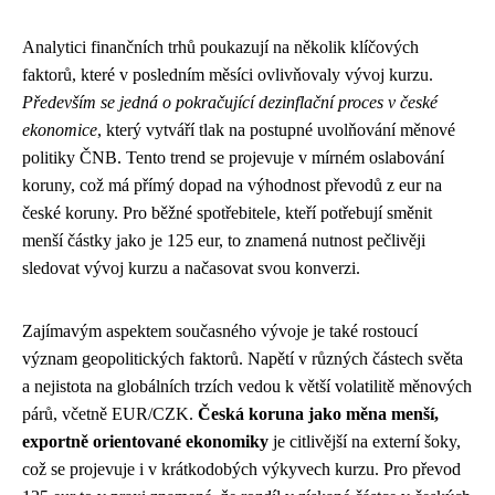
Analytici finančních trhů poukazují na několik klíčových
faktorů, které v posledním měsíci ovlivňovaly vývoj kurzu.
Především se jedná o pokračující dezinflační proces v české
ekonomice
, který vytváří tlak na postupné uvolňování měnové
politiky ČNB. Tento trend se projevuje v mírném oslabování
koruny, což má přímý dopad na výhodnost převodů z eur na
české koruny. Pro běžné spotřebitele, kteří potřebují směnit
menší částky jako je 125 eur, to znamená nutnost pečlivěji
sledovat vývoj kurzu a načasovat svou konverzi.
Zajímavým aspektem současného vývoje je také rostoucí
význam geopolitických faktorů. Napětí v různých částech světa
a nejistota na globálních trzích vedou k větší volatilitě měnových
párů, včetně EUR/CZK.
Česká koruna jako měna menší,
exportně orientované ekonomiky
je citlivější na externí šoky,
což se projevuje i v krátkodobých výkyvech kurzu. Pro převod