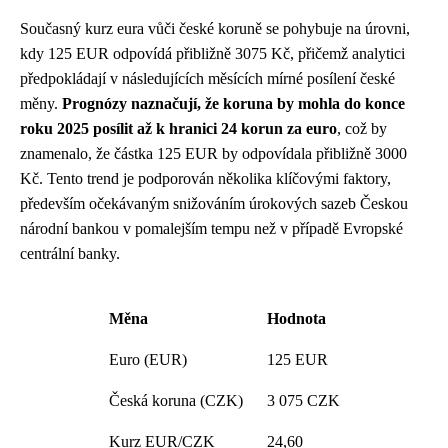
Současný kurz eura vůči české koruně se pohybuje na úrovni,
kdy 125 EUR odpovídá přibližně 3075 Kč, přičemž analytici
předpokládají v následujících měsících mírné posílení české
měny.
Prognózy naznačují, že koruna by mohla do konce
roku 2025 posílit až k hranici 24 korun za euro
, což by
znamenalo, že částka 125 EUR by odpovídala přibližně 3000
Kč. Tento trend je podporován několika klíčovými faktory,
především očekávaným snižováním úrokových sazeb Českou
národní bankou v pomalejším tempu než v případě Evropské
centrální banky.
Měna
Hodnota
Euro (EUR)
125 EUR
Česká koruna (CZK)
3 075 CZK
Kurz EUR/CZK
24,60