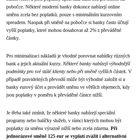
pobočce. Některé moderní banky dokonce nabízejí online
směnu zcela bez poplatků, pouze s minimálním kurzovním
spreadem. Naopak při směně na pobočce si banky často účtují
vyšší poplatky, které mohou dosahovat až 2% z převáděné
částky.
Pro minimalizaci nákladů je vhodné porovnat nabídky různých
bank a jejich aktuální kurzy.
Některé banky nabízejí výhodnější
podmínky pro své stálé klienty nebo při směně vyšších částek
. V
případě pravidelných převodů může být výhodné založit si u
banky eurový účet a provádět směnu ve větších objemech, kdy
jsou poplatky v poměru k převáděné částce nižší.
Je třeba také zmínit, že některé banky nabízejí speciální
programy nebo balíčky služeb, v rámci kterých mohou být
poplatky za směnu výrazně nižší nebo zcela zdarma.
Při
jednorázové směně 125 eur se vyplatí zvážit i alternativní