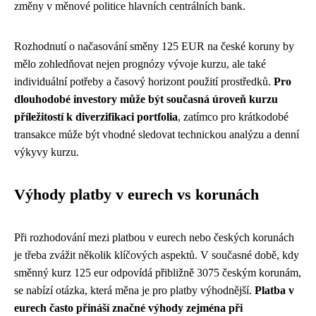
změny v měnové politice hlavních centrálních bank.
Rozhodnutí o načasování směny 125 EUR na české koruny by
mělo zohledňovat nejen prognózy vývoje kurzu, ale také
individuální potřeby a časový horizont použití prostředků.
Pro
dlouhodobé investory může být současná úroveň kurzu
příležitostí k diverzifikaci portfolia
, zatímco pro krátkodobé
transakce může být vhodné sledovat technickou analýzu a denní
výkyvy kurzu.
Výhody platby v eurech vs korunách
Při rozhodování mezi platbou v eurech nebo českých korunách
je třeba zvážit několik klíčových aspektů. V současné době, kdy
směnný kurz 125 eur odpovídá přibližně 3075 českým korunám,
se nabízí otázka, která měna je pro platby výhodnější.
Platba v
eurech často přináší značné výhody zejména při