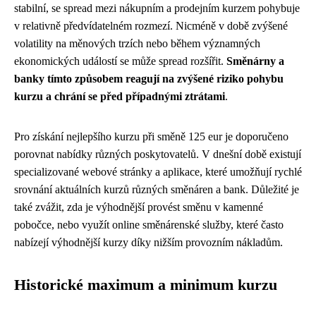
stabilní, se spread mezi nákupním a prodejním kurzem pohybuje
v relativně předvídatelném rozmezí. Nicméně v době zvýšené
volatility na měnových trzích nebo během významných
ekonomických událostí se může spread rozšířit.
Směnárny a
banky tímto způsobem reagují na zvýšené riziko pohybu
kurzu a chrání se před případnými ztrátami
.
Pro získání nejlepšího kurzu při směně 125 eur je doporučeno
porovnat nabídky různých poskytovatelů. V dnešní době existují
specializované webové stránky a aplikace, které umožňují rychlé
srovnání aktuálních kurzů různých směnáren a bank. Důležité je
také zvážit, zda je výhodnější provést směnu v kamenné
pobočce, nebo využít online směnárenské služby, které často
nabízejí výhodnější kurzy díky nižším provozním nákladům.
Historické maximum a minimum kurzu