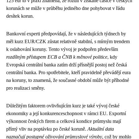
125 eur to v praxi znamená, že rozdíl v získané částce v českých
korunách se může v průběhu jediného dne pohybovat v řádu
desítek korun.
Bankovní experti předpovídají, že v následujících týdnech by
měl kurz EUR/CZK zůstat relativně stabilní, s mírným trendem
k oslabování koruny. Tento vývoj je podpořen především
rozdílným přístupem ECB a ČNB k měnové politice
, kdy
Evropská centrální banka zatím drží přísnější postoj než česká
centrální banka. Pro spotřebitele, kteří pravidelně převádějí eura
na koruny, to znamená, že současné období může být příhodné
pro realizaci směny.
Důležitým faktorem ovlivňujícím kurz je také vývoj české
ekonomiky a její konkurenceschopnost v rámci EU. Exportní
výkonnost českých firem a celková kondice průmyslu mají
přímý vliv na poptávku po české koruně.
Aktuální data
naznačují postupné oživování průmyslové výroby
, což by mohlo