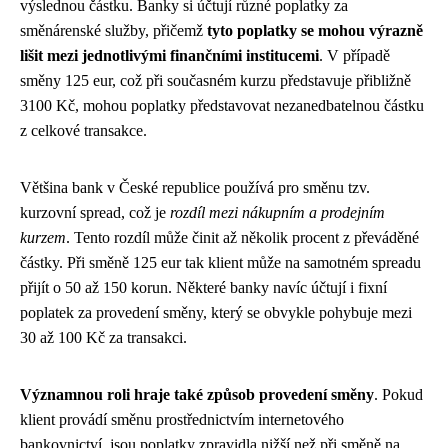
výslednou částku. Banky si účtují různé poplatky za
směnárenské služby, přičemž
tyto poplatky se mohou výrazně
lišit mezi jednotlivými finančními institucemi
. V případě
směny 125 eur, což při současném kurzu představuje přibližně
3100 Kč, mohou poplatky představovat nezanedbatelnou částku
z celkové transakce.
Většina bank v České republice používá pro směnu tzv.
kurzovní spread, což je
rozdíl mezi nákupním a prodejním
kurzem
. Tento rozdíl může činit až několik procent z převáděné
částky. Při směně 125 eur tak klient může na samotném spreadu
přijít o 50 až 150 korun. Některé banky navíc účtují i fixní
poplatek za provedení směny, který se obvykle pohybuje mezi
30 až 100 Kč za transakci.
Významnou roli hraje také způsob provedení směny
. Pokud
klient provádí směnu prostřednictvím internetového
bankovnictví, jsou poplatky zpravidla nižší než při směně na