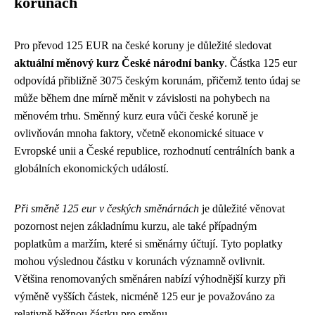
korunách
Pro převod 125 EUR na české koruny je důležité sledovat
aktuální měnový kurz České národní banky
. Částka 125 eur
odpovídá přibližně 3075 českým korunám, přičemž tento údaj se
může během dne mírně měnit v závislosti na pohybech na
měnovém trhu. Směnný kurz eura vůči české koruně je
ovlivňován mnoha faktory, včetně ekonomické situace v
Evropské unii a České republice, rozhodnutí centrálních bank a
globálních ekonomických událostí.
Při směně 125 eur v českých směnárnách
je důležité věnovat
pozornost nejen základnímu kurzu, ale také případným
poplatkům a maržím, které si směnárny účtují. Tyto poplatky
mohou výslednou částku v korunách významně ovlivnit.
Většina renomovaných směnáren nabízí výhodnější kurzy při
výměně vyšších částek, nicméně 125 eur je považováno za
relativně běžnou částku pro směnu.