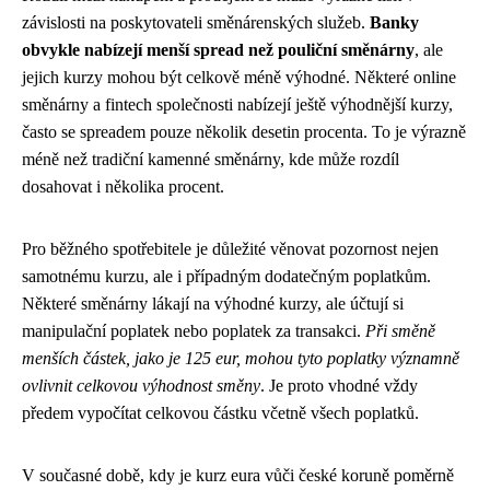
závislosti na poskytovateli směnárenských služeb.
Banky
obvykle nabízejí menší spread než pouliční směnárny
, ale
jejich kurzy mohou být celkově méně výhodné. Některé online
směnárny a fintech společnosti nabízejí ještě výhodnější kurzy,
často se spreadem pouze několik desetin procenta. To je výrazně
méně než tradiční kamenné směnárny, kde může rozdíl
dosahovat i několika procent.
Pro běžného spotřebitele je důležité věnovat pozornost nejen
samotnému kurzu, ale i případným dodatečným poplatkům.
Některé směnárny lákají na výhodné kurzy, ale účtují si
manipulační poplatek nebo poplatek za transakci.
Při směně
menších částek, jako je 125 eur, mohou tyto poplatky významně
ovlivnit celkovou výhodnost směny
. Je proto vhodné vždy
předem vypočítat celkovou částku včetně všech poplatků.
V současné době, kdy je kurz eura vůči české koruně poměrně