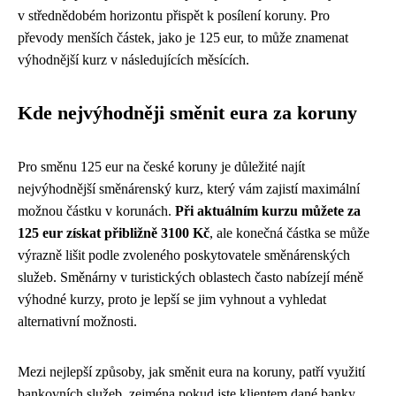
v střednědobém horizontu přispět k posílení koruny. Pro
převody menších částek, jako je 125 eur, to může znamenat
výhodnější kurz v následujících měsících.
Kde nejvýhodněji směnit eura za koruny
Pro směnu 125 eur na české koruny je důležité najít
nejvýhodnější směnárenský kurz, který vám zajistí maximální
možnou částku v korunách.
Při aktuálním kurzu můžete za
125 eur získat přibližně 3100 Kč
, ale konečná částka se může
výrazně lišit podle zvoleného poskytovatele směnárenských
služeb. Směnárny v turistických oblastech často nabízejí méně
výhodné kurzy, proto je lepší se jim vyhnout a vyhledat
alternativní možnosti.
Mezi nejlepší způsoby, jak směnit eura na koruny, patří využití
bankovních služeb, zejména pokud jste klientem dané banky.