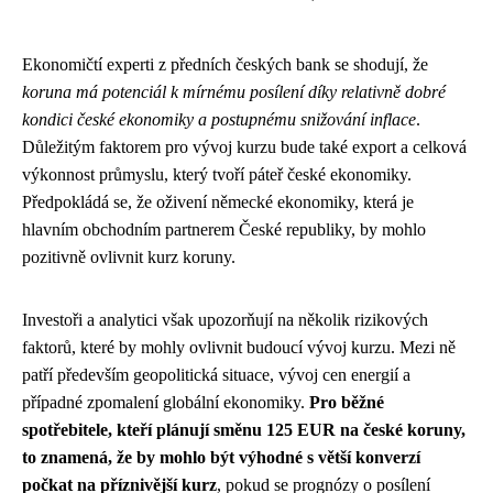
Ekonomičtí experti z předních českých bank se shodují, že
koruna má potenciál k mírnému posílení díky relativně dobré
kondici české ekonomiky a postupnému snižování inflace
.
Důležitým faktorem pro vývoj kurzu bude také export a celková
výkonnost průmyslu, který tvoří páteř české ekonomiky.
Předpokládá se, že oživení německé ekonomiky, která je
hlavním obchodním partnerem České republiky, by mohlo
pozitivně ovlivnit kurz koruny.
Investoři a analytici však upozorňují na několik rizikových
faktorů, které by mohly ovlivnit budoucí vývoj kurzu. Mezi ně
patří především geopolitická situace, vývoj cen energií a
případné zpomalení globální ekonomiky.
Pro běžné
spotřebitele, kteří plánují směnu 125 EUR na české koruny,
to znamená, že by mohlo být výhodné s větší konverzí
počkat na příznivější kurz
, pokud se prognózy o posílení