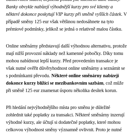
Banky obvykle nabízejí výhodnější kurzy pro své klienty a
některé dokonce poskytují VIP kurzy při směně vyšších částek
. V
případě směny 125 eur však většinou nedosáhnete na tyto
prémiové podmínky, jelikož se jedná o relativně malou částku.
Online směnárny představují další výhodnou alternativu, protože
mají nižší provozní náklady než kamenné pobočky. Díky tomu
mohou nabídnout lepší kurzy. Před provedením transakce je
však nutné ověřit důvěryhodnost online směnárny a seznámit se
s podmínkami převodu.
Některé online směnárny nabízejí
dokonce kurzy blížící se mezibankovním sazbám
, což může
při směně 125 eur znamenat úsporu několika desítek korun.
Při hledání nejvýhodnějšího místa pro směnu je důležité
zohlednit také poplatky za transakci. Některé směnárny inzerují
výhodné kurzy, ale účtují si dodatečné poplatky, které mohou
celkovou výhodnost směny významně ovlivnit. Proto je nutné