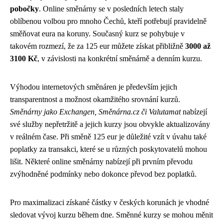
pobočky
. Online směnárny se v posledních letech staly
oblíbenou volbou pro mnoho Čechů, kteří potřebují pravidelně
směňovat eura na koruny. Současný kurz se pohybuje v
takovém rozmezí, že za 125 eur můžete získat přibližně
3000 až
3100 Kč
, v závislosti na konkrétní směnárně a denním kurzu.
Výhodou internetových směnáren je především jejich
transparentnost a možnost okamžitého srovnání kurzů.
Směnárny jako Exchangen, Směnárna.cz či Valutamat
nabízejí
své služby nepřetržitě a jejich kurzy jsou obvykle aktualizovány
v reálném čase. Při směně 125 eur je důležité vzít v úvahu také
poplatky za transakci, které se u různých poskytovatelů mohou
lišit. Některé online směnárny nabízejí při prvním převodu
zvýhodněné podmínky nebo dokonce převod bez poplatků.
Pro maximalizaci získané částky v českých korunách je vhodné
sledovat vývoj kurzu během dne. Směnné kurzy se mohou měnit