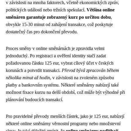
v závislosti na mnoha faktorech, včetně ekonomických zpráv,
politických událostí nebo tržních spekulací.
Většina online
směnáren garantuje zobrazený kurz po určitou dobu
,
obvykle 15-30 minut od zahájení transakce, což poskytuje
dostatečný čas pro dokončení převodu.
Proces směny v online směnárnách je zpravidla velmi
jednoduchý. Po registraci a ověření identity stačí zadat
požadovanou částku 125 eur, vybrat cílový účet v českých
korunách a potvrdit transakci.
Převod bývá zpracován během
několika minut až hodin
, v závislosti na zvoleném způsobu
platby a bankovním systému. Některé směnárny nabízejí také
možnost fixace kurzu na delší období, což může být výhodné při
plánování budoucích transakcí.
Pro pravidelné převody menších částek, jako je 125 eur, nabízejí
některé online směnárny věrnostní programy nebo množstevní
slevy. Je také důležité zmínit, že
online směnárny podléhají