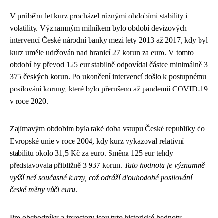
V průběhu let kurz procházel různými obdobími stability i
volatility. Významným milníkem bylo období devizových
intervencí České národní banky mezi lety 2013 až 2017, kdy byl
kurz uměle udržován nad hranicí 27 korun za euro. V tomto
období by převod 125 eur stabilně odpovídal částce minimálně 3
375 českých korun. Po ukončení intervencí došlo k postupnému
posilování koruny, které bylo přerušeno až pandemií COVID-19
v roce 2020.
Zajímavým obdobím byla také doba vstupu České republiky do
Evropské unie v roce 2004, kdy kurz vykazoval relativní
stabilitu okolo 31,5 Kč za euro. Směna 125 eur tehdy
představovala přibližně 3 937 korun.
Tato hodnota je významně
vyšší než současné kurzy, což odráží dlouhodobé posilování
české měny vůči euru
.
Pro obchodníky a investory jsou tyto historické hodnoty