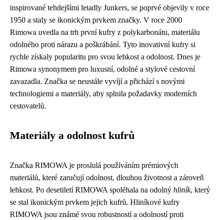
inspirované tehdejšími letadly Junkers, se poprvé objevily v roce
1950 a staly se ikonickým prvkem značky. V roce 2000
Rimowa uvedla na trh první kufry z polykarbonátu, materiálu
odolného proti nárazu a poškrábání. Tyto inovativní kufry si
rychle získaly popularitu pro svou lehkost a odolnost. Dnes je
Rimowa synonymem pro luxusní, odolné a stylové cestovní
zavazadla. Značka se neustále vyvíjí a přichází s novými
technologiemi a materiály, aby splnila požadavky moderních
cestovatelů.
Materiály a odolnost kufrů
Značka RIMOWA je proslulá používáním prémiových
materiálů, které zaručují odolnost, dlouhou životnost a zároveň
lehkost. Po desetiletí RIMOWA spoléhala na odolný
hliník
, který
se stal ikonickým prvkem jejich kufrů. Hliníkové kufry
RIMOWA jsou známé svou robustností a odolností proti