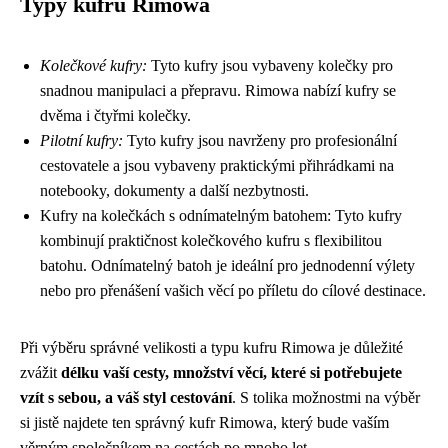
Typy kufrů Rimowa
Kolečkové kufry:
Tyto kufry jsou vybaveny kolečky pro
snadnou manipulaci a přepravu. Rimowa nabízí kufry se
dvěma i čtyřmi kolečky.
Pilotní kufry:
Tyto kufry jsou navrženy pro profesionální
cestovatele a jsou vybaveny praktickými přihrádkami na
notebooky, dokumenty a další nezbytnosti.
Kufry na kolečkách s odnímatelným batohem: Tyto kufry
kombinují praktičnost kolečkového kufru s flexibilitou
batohu. Odnímatelný batoh je ideální pro jednodenní výlety
nebo pro přenášení vašich věcí po příletu do cílové destinace.
Při výběru správné velikosti a typu kufru Rimowa je důležité
zvážit
délku vaší cesty, množství věcí, které si potřebujete
vzít s sebou, a váš styl cestování
. S tolika možnostmi na výběr
si jistě najdete ten správný kufr Rimowa, který bude vaším
věrným společníkem na cestách po mnoho let.