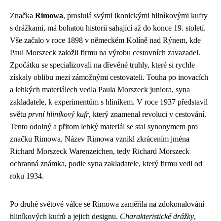
Značka
Rimowa
, proslulá svými ikonickými hliníkovými kufry
s drážkami, má bohatou historii sahající až do konce 19. století.
Vše začalo v roce 1898 v německém Kolíně nad Rýnem, kde
Paul Morszeck založil firmu na výrobu cestovních zavazadel.
Zpočátku se specializovali na dřevěné truhly, které si rychle
získaly oblibu mezi zámožnými cestovateli. Touha po inovacích
a lehkých materiálech vedla Paula Morszeck juniora, syna
zakladatele, k experimentům s hliníkem. V roce 1937 představil
světu
první hliníkový kufr
, který znamenal revoluci v cestování.
Tento odolný a přitom lehký materiál se stal synonymem pro
značku Rimowa. Název Rimowa vznikl zkrácením jména
Richard Morszeck Warenzeichen, tedy Richard Morszeck
ochranná známka, podle syna zakladatele, který firmu vedl od
roku 1934.
Po druhé světové válce se Rimowa zaměřila na zdokonalování
hliníkových kufrů a jejich designu.
Charakteristické drážky
,