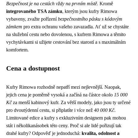
Bezpečnost je na cestách vždy na prvním místě.
Kromě
integrovaného TSA zámku
, kterým jsou kufry Rimowa
vybaveny, zvažte pořízení
bezpečnostního pásku s kódovým
zámkem
pro extra ochranu vašeho zavazadla. Ať už se chystáte
na služební cestu nebo dovolenou, s kufrem Rimowa a těmito
vychytávkami si užijete cestování bez starostí a s maximálním
komfortem.
Cena a dostupnost
Kufry Rimowa rozhodně nepatří mezi nejlevnější. Naopak,
jejich cena je poměrně vysoká a začíná na částce okolo
15 000
Kč
za menší kabinový kufr. Za větší modely, jako jsou ty určené
pro dvoutýdenní cestu, si připlatíte i více než
40 000 Kč
.
Limitované edice a kufry s exkluzivním designem pak mohou
stát i několikanásobek této ceny. Proč si ale lidé pořizují tak
drahé kufry? Odpověď je jednoduchá:
kvalita, odolnost a