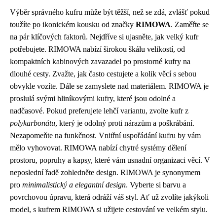
Výběr správného kufru může být těžší, než se zdá, zvlášť pokud
toužíte po ikonickém kousku od značky
RIMOWA
. Zaměřte se
na pár klíčových faktorů. Nejdříve si ujasněte, jak velký kufr
potřebujete. RIMOWA nabízí širokou škálu velikostí, od
kompaktních kabinových zavazadel po prostorné kufry na
dlouhé cesty. Zvažte, jak často cestujete a kolik věcí s sebou
obvykle vozíte. Dále se zamyslete nad materiálem. RIMOWA je
proslulá svými hliníkovými kufry, které jsou odolné a
nadčasové. Pokud preferujete lehčí variantu, zvolte kufr z
polykarbonátu
, který je odolný proti nárazům a poškrábání.
Nezapomeňte na funkčnost. Vnitřní uspořádání kufru by vám
mělo vyhovovat. RIMOWA nabízí chytré systémy dělení
prostoru, popruhy a kapsy, které vám usnadní organizaci věcí. V
neposlední řadě zohledněte design. RIMOWA je synonymem
pro
minimalistický a elegantní design
. Vyberte si barvu a
povrchovou úpravu, která odráží váš styl. Ať už zvolíte jakýkoli
model, s kufrem RIMOWA si užijete cestování ve velkém stylu.