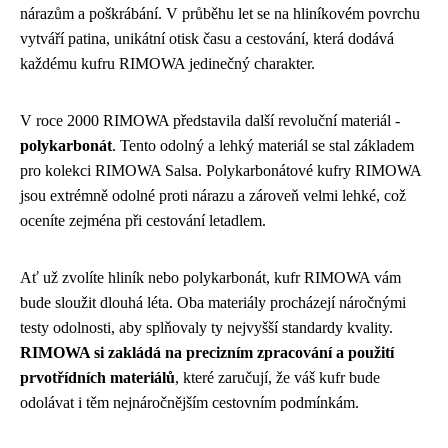
nárazům a poškrábání. V průběhu let se na hliníkovém povrchu
vytváří patina, unikátní otisk času a cestování, která dodává
každému kufru RIMOWA jedinečný charakter.
V roce 2000 RIMOWA představila další revoluční materiál -
polykarbonát
. Tento odolný a lehký materiál se stal základem
pro kolekci RIMOWA Salsa. Polykarbonátové kufry RIMOWA
jsou extrémně odolné proti nárazu a zároveň velmi lehké, což
oceníte zejména při cestování letadlem.
Ať už zvolíte hliník nebo polykarbonát, kufr RIMOWA vám
bude sloužit dlouhá léta. Oba materiály procházejí náročnými
testy odolnosti, aby splňovaly ty nejvyšší standardy kvality.
RIMOWA si zakládá na precizním zpracování a použití
prvotřídních materiálů
, které zaručují, že váš kufr bude
odolávat i těm nejnáročnějším cestovním podmínkám.