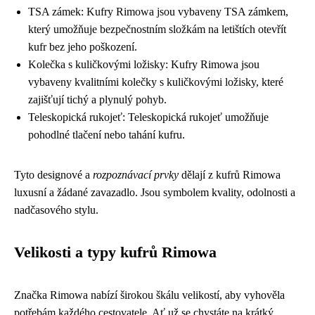
TSA zámek: Kufry Rimowa jsou vybaveny TSA zámkem,
který umožňuje bezpečnostním složkám na letištích otevřít
kufr bez jeho poškození.
Kolečka s kuličkovými ložisky: Kufry Rimowa jsou
vybaveny kvalitními kolečky s kuličkovými ložisky, které
zajišťují tichý a plynulý pohyb.
Teleskopická rukojeť: Teleskopická rukojeť umožňuje
pohodlné tlačení nebo tahání kufru.
Tyto designové a
rozpoznávací prvky
dělají z kufrů Rimowa
luxusní a žádané zavazadlo. Jsou symbolem kvality, odolnosti a
nadčasového stylu.
Velikosti a typy kufrů Rimowa
Značka Rimowa nabízí širokou škálu velikostí, aby vyhověla
potřebám každého cestovatele. Ať už se chystáte na krátký