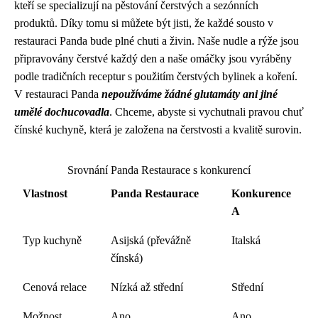
kteří se specializují na pěstování čerstvých a sezónních
produktů. Díky tomu si můžete být jisti, že každé sousto v
restauraci Panda bude plné chuti a živin. Naše nudle a rýže jsou
připravovány čerstvé každý den a naše omáčky jsou vyráběny
podle tradičních receptur s použitím čerstvých bylinek a koření.
V restauraci Panda
nepoužíváme žádné glutamáty ani jiné
umělé dochucovadla
. Chceme, abyste si vychutnali pravou chuť
čínské kuchyně, která je založena na čerstvosti a kvalitě surovin.
Srovnání Panda Restaurace s konkurencí
Vlastnost
Panda Restaurace
Konkurence
A
Typ kuchyně
Asijská (převážně
Italská
čínská)
Cenová relace
Nízká až střední
Střední
Možnost
Ano
Ano