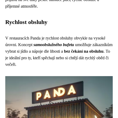
příjemné atmosféře.
Rychlost obsluhy
V restauracích Panda je rychlost obsluhy obvykle na vysoké
úrovni. Koncept
samoobslužného bufetu
umožňuje zákazníkům
vybrat si jídlo a nápoje dle libosti a
bez čekání na obsluhu
. To
je ideální pro ty, kteří spěchají nebo si chtějí dát rychlý oběd či
večeři.