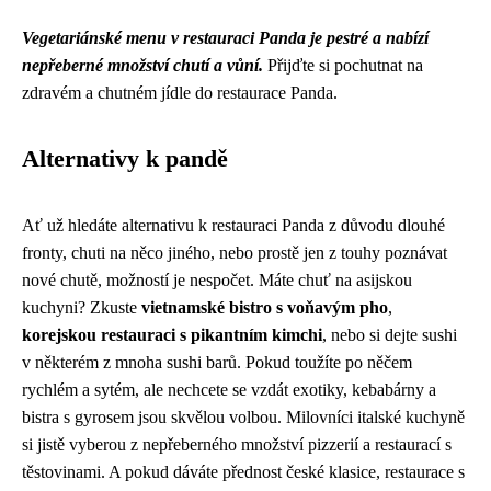
Vegetariánské menu v restauraci Panda je pestré a nabízí
nepřeberné množství chutí a vůní.
Přijďte si pochutnat na
zdravém a chutném jídle do restaurace Panda.
Alternativy k pandě
Ať už hledáte alternativu k restauraci Panda z důvodu dlouhé
fronty, chuti na něco jiného, nebo prostě jen z touhy poznávat
nové chutě, možností je nespočet. Máte chuť na asijskou
kuchyni? Zkuste
vietnamské bistro s voňavým pho
,
korejskou restauraci s pikantním kimchi
, nebo si dejte sushi
v některém z mnoha sushi barů. Pokud toužíte po něčem
rychlém a sytém, ale nechcete se vzdát exotiky, kebabárny a
bistra s gyrosem jsou skvělou volbou. Milovníci italské kuchyně
si jistě vyberou z nepřeberného množství pizzerií a restaurací s
těstovinami. A pokud dáváte přednost české klasice, restaurace s