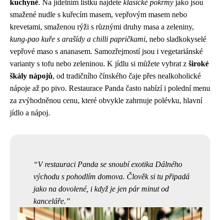
kuchyně
. Na jídelním lístku najdete
klasické pokrmy
jako jsou
smažené nudle s kuřecím masem, vepřovým masem nebo
krevetami, smaženou rýži s různými druhy masa a zeleniny,
kung-pao kuře s arašídy a chilli papričkami
, nebo sladkokyselé
vepřové maso s ananasem. Samozřejmostí jsou i vegetariánské
varianty s tofu nebo zeleninou. K jídlu si můžete vybrat z
široké
škály nápojů
, od tradičního čínského čaje přes nealkoholické
nápoje až po pivo. Restaurace Panda často nabízí i polední menu
za zvýhodněnou cenu, které obvykle zahrnuje polévku, hlavní
jídlo a nápoj.
V restauraci Panda se snoubí exotika Dálného
východu s pohodlím domova. Člověk si tu připadá
jako na dovolené, i když je jen pár minut od
kanceláře.