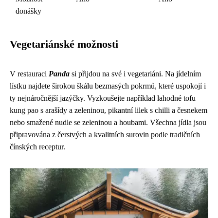
donášky
Vegetariánské možnosti
V restauraci
Panda
si přijdou na své i vegetariáni. Na jídelním
lístku najdete širokou škálu bezmasých pokrmů, které uspokojí i
ty nejnáročnější jazýčky. Vyzkoušejte například lahodné tofu
kung pao s arašídy a zeleninou, pikantní lilek s chilli a česnekem
nebo smažené nudle se zeleninou a houbami. Všechna jídla jsou
připravována z čerstvých a kvalitních surovin podle tradičních
čínských receptur.