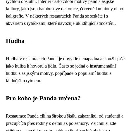
rychlou obsluhu. Interiér často zdobí motivy pand a asijské
kultury, jako jsou bambusové dekorace, červené lampiony nebo
kaligrafie. V některých restauracích Panda se setkáte i s
akváriem s rybičkami, které navozuje uklidňující atmosféru.
Hudba
Hudba v restauracích Panda je obvykle nenápadná a slouží spíše
jako kulisa k hovoru a jídlu. Často se jedná o instrumentální
hudbu s asijskými motivy, popřípadě o populární hudbu s
klidnějším rytmem.
Pro koho je Panda určena?
Restaurace Panda cílí na širokou škálu zákazníků, od studentů a
pracujících přes rodiny s dětmi až po seniory. Všichni si zde
přijdou na své díky pestré nabídce jídel, rychlé obsluze a