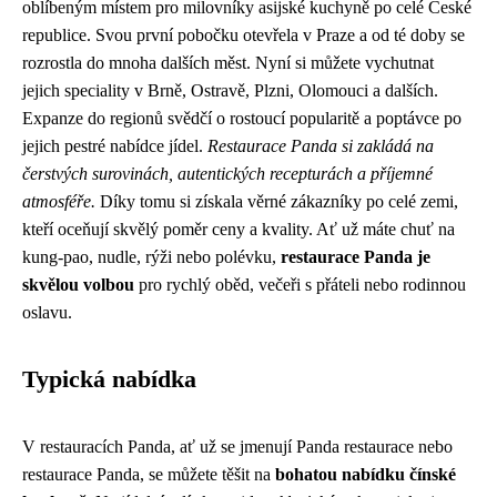
oblíbeným místem pro milovníky asijské kuchyně po celé České
republice. Svou první pobočku otevřela v Praze a od té doby se
rozrostla do mnoha dalších měst. Nyní si můžete vychutnat
jejich speciality v Brně, Ostravě, Plzni, Olomouci a dalších.
Expanze do regionů svědčí o rostoucí popularitě a poptávce po
jejich pestré nabídce jídel.
Restaurace Panda si zakládá na
čerstvých surovinách, autentických recepturách a příjemné
atmosféře.
Díky tomu si získala věrné zákazníky po celé zemi,
kteří oceňují skvělý poměr ceny a kvality. Ať už máte chuť na
kung-pao, nudle, rýži nebo polévku,
restaurace Panda je
skvělou volbou
pro rychlý oběd, večeři s přáteli nebo rodinnou
oslavu.
Typická nabídka
V restauracích Panda, ať už se jmenují Panda restaurace nebo
restaurace Panda, se můžete těšit na
bohatou nabídku čínské