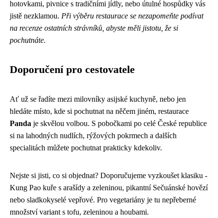
hotovkami, pivnice s tradičními jídly, nebo útulné hospůdky vás
jistě nezklamou.
Při výběru restaurace se nezapomeňte podívat
na recenze ostatních strávníků, abyste měli jistotu, že si
pochutnáte.
Doporučení pro cestovatele
Ať už se řadíte mezi milovníky asijské kuchyně, nebo jen
hledáte místo, kde si pochutnat na něčem jiném, restaurace
Panda
je skvělou volbou. S pobočkami po celé České republice
si na lahodných nudlích, rýžových pokrmech a dalších
specialitách můžete pochutnat prakticky kdekoliv.
Nejste si jisti, co si objednat? Doporučujeme vyzkoušet klasiku -
Kung Pao kuře s arašídy a zeleninou, pikantní Sečuánské hovězí
nebo sladkokyselé vepřové. Pro vegetariány je tu nepřeberné
množství variant s tofu, zeleninou a houbami.