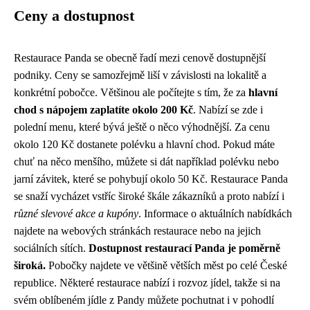
Ceny a dostupnost
Restaurace Panda se obecně řadí mezi cenově dostupnější
podniky. Ceny se samozřejmě liší v závislosti na lokalitě a
konkrétní pobočce. Většinou ale počítejte s tím, že za
hlavní
chod s nápojem zaplatíte okolo 200 Kč
. Nabízí se zde i
polední menu, které bývá ještě o něco výhodnější. Za cenu
okolo 120 Kč dostanete polévku a hlavní chod. Pokud máte
chuť na něco menšího, můžete si dát například polévku nebo
jarní závitek, které se pohybují okolo 50 Kč. Restaurace Panda
se snaží vycházet vstříc široké škále zákazníků a proto nabízí i
různé slevové akce a kupóny
. Informace o aktuálních nabídkách
najdete na webových stránkách restaurace nebo na jejich
sociálních sítích.
Dostupnost restaurací Panda je poměrně
široká.
Pobočky najdete ve většině větších měst po celé České
republice. Některé restaurace nabízí i rozvoz jídel, takže si na
svém oblíbeném jídle z Pandy můžete pochutnat i v pohodlí