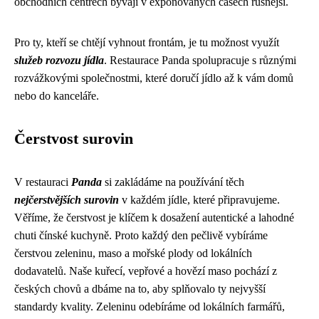
obchodních centrech bývají v exponovaných časech rušnější.
Pro ty, kteří se chtějí vyhnout frontám, je tu možnost využít
služeb rozvozu jídla
. Restaurace Panda spolupracuje s různými
rozvážkovými společnostmi, které doručí jídlo až k vám domů
nebo do kanceláře.
Čerstvost surovin
V restauraci
Panda
si zakládáme na používání těch
nejčerstvějších surovin
v každém jídle, které připravujeme.
Věříme, že čerstvost je klíčem k dosažení autentické a lahodné
chuti čínské kuchyně. Proto každý den pečlivě vybíráme
čerstvou zeleninu, maso a mořské plody od lokálních
dodavatelů. Naše kuřecí, vepřové a hovězí maso pochází z
českých chovů a dbáme na to, aby splňovalo ty nejvyšší
standardy kvality. Zeleninu odebíráme od lokálních farmářů,