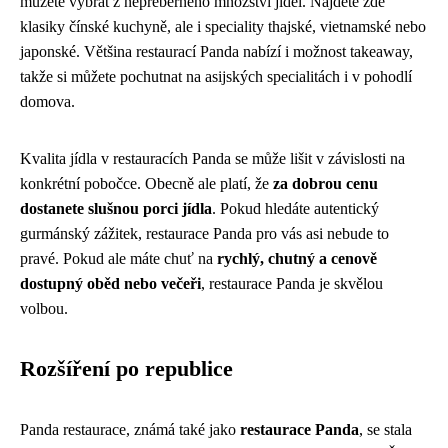
můžete vybrat z nepřeberného množství jídel. Najdete zde
klasiky čínské kuchyně, ale i speciality thajské, vietnamské nebo
japonské. Většina restaurací Panda nabízí i možnost takeaway,
takže si můžete pochutnat na asijských specialitách i v pohodlí
domova.
Kvalita jídla v restauracích Panda se může lišit v závislosti na
konkrétní pobočce. Obecně ale platí, že
za dobrou cenu
dostanete slušnou porci jídla
. Pokud hledáte autentický
gurmánský zážitek, restaurace Panda pro vás asi nebude to
pravé. Pokud ale máte chuť na
rychlý, chutný a cenově
dostupný oběd nebo večeři
, restaurace Panda je skvělou
volbou.
Rozšíření po republice
Panda restaurace, známá také jako
restaurace Panda
, se stala