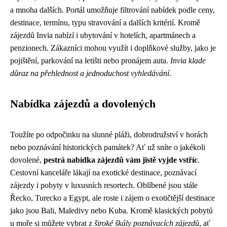
a mnoha dalších. Portál umožňuje filtrování nabídek podle ceny,
destinace, termínu, typu stravování a dalších kritérií. Kromě
zájezdů Invia nabízí i ubytování v hotelích, apartmánech a
penzionech. Zákazníci mohou využít i doplňkové služby, jako je
pojištění, parkování na letišti nebo pronájem auta.
Invia klade
důraz na přehlednost a jednoduchost vyhledávání.
Nabídka zájezdů a dovolených
Toužíte po odpočinku na slunné pláži, dobrodružství v horách
nebo poznávání historických památek? Ať už sníte o jakékoli
dovolené,
pestrá nabídka zájezdů vám jistě vyjde vstříc
.
Cestovní kanceláře lákají na exotické destinace, poznávací
zájezdy i pobyty v luxusních resortech. Oblíbené jsou stále
Řecko, Turecko a Egypt, ale roste i zájem o exotičtější destinace
jako jsou Bali, Maledivy nebo Kuba. Kromě klasických pobytů
u moře si můžete vybrat z
široké škály poznávacích zájezdů
, ať