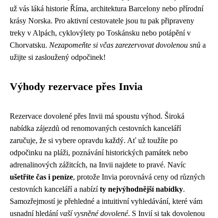
už vás láká historie Říma, architektura Barcelony nebo přírodní
krásy Norska. Pro aktivní cestovatele jsou tu pak připraveny
treky v Alpách, cyklovýlety po Toskánsku nebo potápění v
Chorvatsku.
Nezapomeňte si včas zarezervovat dovolenou snů
a
užijte si zasloužený odpočinek!
Výhody rezervace přes Invia
Rezervace dovolené přes Invii má spoustu výhod. Široká
nabídka zájezdů od renomovaných cestovních kanceláří
zaručuje, že si vybere opravdu každý. Ať už toužíte po
odpočinku na pláži, poznávání historických památek nebo
adrenalinových zážitcích, na Invii najdete to pravé. Navíc
ušetříte čas i peníze
, protože Invia porovnává ceny od různých
cestovních kanceláří a nabízí
ty nejvýhodnější nabídky
.
Samozřejmostí je přehledné a intuitivní vyhledávání, které vám
usnadní hledání
vaší vysněné dovolené
. S Invií si tak dovolenou