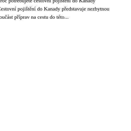
roč potřebujete cestovní pojištění do Kanady
estovní pojištění do Kanady představuje nezbytnou
oučást příprav na cestu do této...