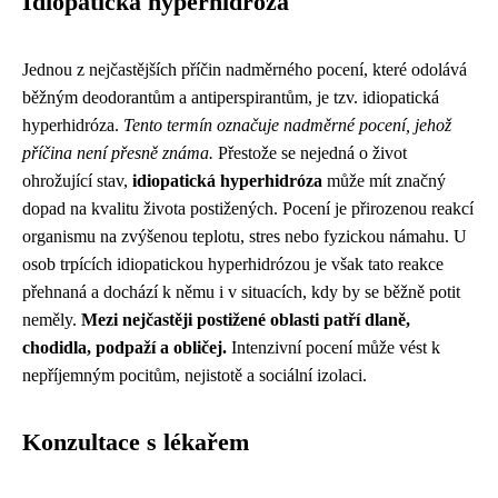
Idiopatická hyperhidróza
Jednou z nejčastějších příčin nadměrného pocení, které odolává
běžným deodorantům a antiperspirantům, je tzv. idiopatická
hyperhidróza.
Tento termín označuje nadměrné pocení, jehož
příčina není přesně známa.
Přestože se nejedná o život
ohrožující stav,
idiopatická hyperhidróza
může mít značný
dopad na kvalitu života postižených. Pocení je přirozenou reakcí
organismu na zvýšenou teplotu, stres nebo fyzickou námahu. U
osob trpících idiopatickou hyperhidrózou je však tato reakce
přehnaná a dochází k němu i v situacích, kdy by se běžně potit
neměly.
Mezi nejčastěji postižené oblasti patří dlaně,
chodidla, podpaží a obličej.
Intenzivní pocení může vést k
nepříjemným pocitům, nejistotě a sociální izolaci.
Konzultace s lékařem