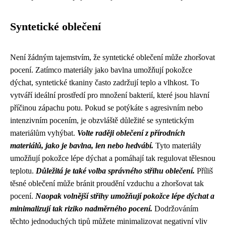
Syntetické oblečení
Není žádným tajemstvím, že syntetické oblečení může zhoršovat
pocení. Zatímco materiály jako bavlna umožňují pokožce
dýchat, syntetické tkaniny často zadržují teplo a vlhkost. To
vytváří ideální prostředí pro množení bakterií, které jsou hlavní
příčinou zápachu potu. Pokud se potýkáte s agresivním nebo
intenzivním pocením, je obzvláště důležité se syntetickým
materiálům vyhýbat.
Volte raději oblečení z přírodních
materiálů, jako je bavlna, len nebo hedvábí.
Tyto materiály
umožňují pokožce lépe dýchat a pomáhají tak regulovat tělesnou
teplotu.
Důležitá je také volba správného střihu oblečení.
Příliš
těsné oblečení může bránit proudění vzduchu a zhoršovat tak
pocení.
Naopak volnější střihy umožňují pokožce lépe dýchat a
minimalizují tak riziko nadměrného pocení.
Dodržováním
těchto jednoduchých tipů můžete minimalizovat negativní vliv