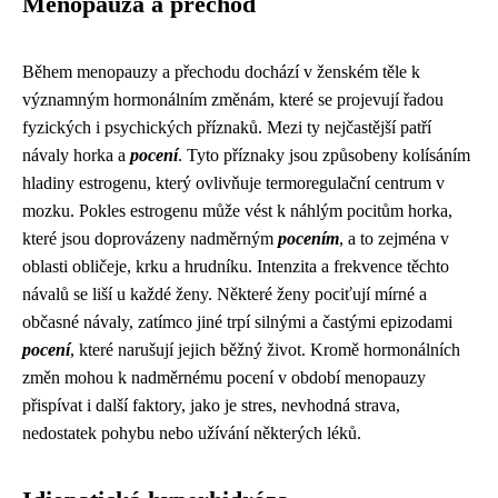
Menopauza a přechod
Během menopauzy a přechodu dochází v ženském těle k
významným hormonálním změnám, které se projevují řadou
fyzických i psychických příznaků. Mezi ty nejčastější patří
návaly horka a
pocení
. Tyto příznaky jsou způsobeny kolísáním
hladiny estrogenu, který ovlivňuje termoregulační centrum v
mozku. Pokles estrogenu může vést k náhlým pocitům horka,
které jsou doprovázeny nadměrným
pocením
, a to zejména v
oblasti obličeje, krku a hrudníku. Intenzita a frekvence těchto
návalů se liší u každé ženy. Některé ženy pociťují mírné a
občasné návaly, zatímco jiné trpí silnými a častými epizodami
pocení
, které narušují jejich běžný život. Kromě hormonálních
změn mohou k nadměrnému pocení v období menopauzy
přispívat i další faktory, jako je stres, nevhodná strava,
nedostatek pohybu nebo užívání některých léků.