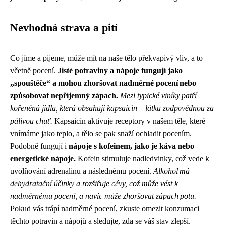
Nevhodná strava a pití
Co jíme a pijeme, může mít na naše tělo překvapivý vliv, a to
včetně pocení.
Jisté potraviny a nápoje fungují jako
„spouštěče“ a mohou zhoršovat nadměrné pocení nebo
způsobovat nepříjemný zápach.
Mezi typické viníky patří
kořeněná jídla, která obsahují kapsaicin – látku zodpovědnou za
pálivou chuť.
Kapsaicin aktivuje receptory v našem těle, které
vnímáme jako teplo, a tělo se pak snaží ochladit pocením.
Podobně fungují i
nápoje s kofeinem, jako je káva nebo
energetické nápoje.
Kofein stimuluje nadledvinky, což vede k
uvolňování adrenalinu a následnému pocení.
Alkohol má
dehydratační účinky a rozšiřuje cévy, což může vést k
nadměrnému pocení, a navíc může zhoršovat zápach potu.
Pokud vás trápí nadměrné pocení, zkuste omezit konzumaci
těchto potravin a nápojů a sledujte, zda se váš stav zlepší.