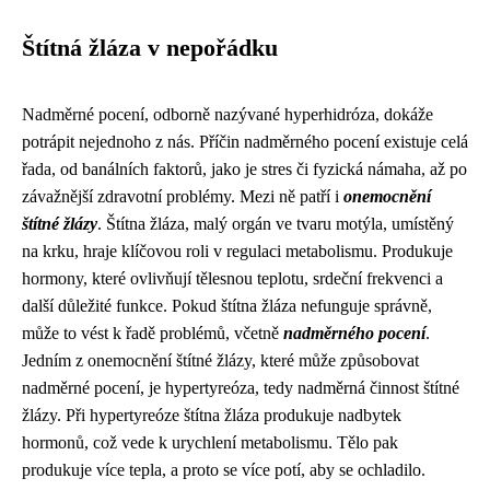
Štítná žláza v nepořádku
Nadměrné pocení, odborně nazývané hyperhidróza, dokáže
potrápit nejednoho z nás. Příčin nadměrného pocení existuje celá
řada, od banálních faktorů, jako je stres či fyzická námaha, až po
závažnější zdravotní problémy. Mezi ně patří i
onemocnění
štítné žlázy
. Štítna žláza, malý orgán ve tvaru motýla, umístěný
na krku, hraje klíčovou roli v regulaci metabolismu. Produkuje
hormony, které ovlivňují tělesnou teplotu, srdeční frekvenci a
další důležité funkce. Pokud štítna žláza nefunguje správně,
může to vést k řadě problémů, včetně
nadměrného pocení
.
Jedním z onemocnění štítné žlázy, které může způsobovat
nadměrné pocení, je hypertyreóza, tedy nadměrná činnost štítné
žlázy. Při hypertyreóze štítna žláza produkuje nadbytek
hormonů, což vede k urychlení metabolismu. Tělo pak
produkuje více tepla, a proto se více potí, aby se ochladilo.