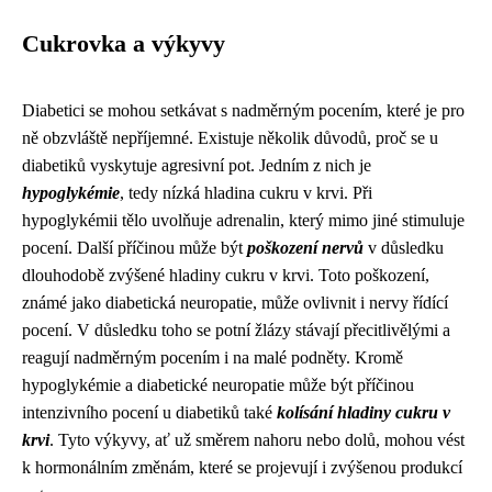
Cukrovka a výkyvy
Diabetici se mohou setkávat s nadměrným pocením, které je pro
ně obzvláště nepříjemné. Existuje několik důvodů, proč se u
diabetiků vyskytuje agresivní pot. Jedním z nich je
hypoglykémie
, tedy nízká hladina cukru v krvi. Při
hypoglykémii tělo uvolňuje adrenalin, který mimo jiné stimuluje
pocení. Další příčinou může být
poškození nervů
v důsledku
dlouhodobě zvýšené hladiny cukru v krvi. Toto poškození,
známé jako diabetická neuropatie, může ovlivnit i nervy řídící
pocení. V důsledku toho se potní žlázy stávají přecitlivělými a
reagují nadměrným pocením i na malé podněty. Kromě
hypoglykémie a diabetické neuropatie může být příčinou
intenzivního pocení u diabetiků také
kolísání hladiny cukru v
krvi
. Tyto výkyvy, ať už směrem nahoru nebo dolů, mohou vést
k hormonálním změnám, které se projevují i zvýšenou produkcí