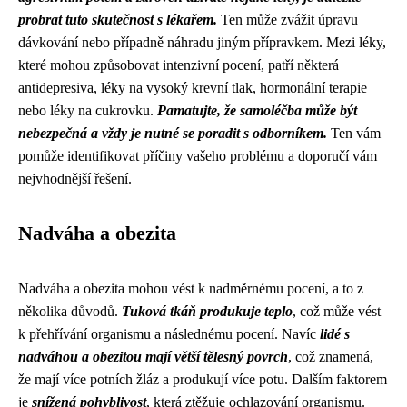
probrat tuto skutečnost s lékařem.
Ten může zvážit úpravu
dávkování nebo případně náhradu jiným přípravkem. Mezi léky,
které mohou způsobovat intenzivní pocení, patří některá
antidepresiva, léky na vysoký krevní tlak, hormonální terapie
nebo léky na cukrovku.
Pamatujte, že samoléčba může být
nebezpečná a vždy je nutné se poradit s odborníkem.
Ten vám
pomůže identifikovat příčiny vašeho problému a doporučí vám
nejvhodnější řešení.
Nadváha a obezita
Nadváha a obezita mohou vést k nadměrnému pocení, a to z
několika důvodů.
Tuková tkáň produkuje teplo
, což může vést
k přehřívání organismu a následnému pocení. Navíc
lidé s
nadváhou a obezitou mají větší tělesný povrch
, což znamená,
že mají více potních žláz a produkují více potu. Dalším faktorem
je
snížená pohyblivost
, která ztěžuje ochlazování organismu.