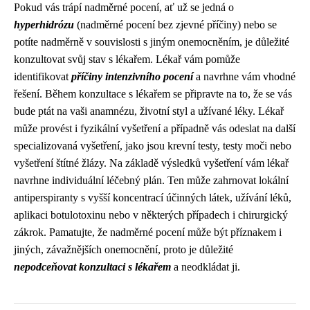
Pokud vás trápí nadměrné pocení, ať už se jedná o
hyperhidrózu
(nadměrné pocení bez zjevné příčiny) nebo se
potíte nadměrně v souvislosti s jiným onemocněním, je důležité
konzultovat svůj stav s lékařem. Lékař vám pomůže
identifikovat
příčiny intenzivního pocení
a navrhne vám vhodné
řešení. Během konzultace s lékařem se připravte na to, že se vás
bude ptát na vaši anamnézu, životní styl a užívané léky. Lékař
může provést i fyzikální vyšetření a případně vás odeslat na další
specializovaná vyšetření, jako jsou krevní testy, testy moči nebo
vyšetření štítné žlázy. Na základě výsledků vyšetření vám lékař
navrhne individuální léčebný plán. Ten může zahrnovat lokální
antiperspiranty s vyšší koncentrací účinných látek, užívání léků,
aplikaci botulotoxinu nebo v některých případech i chirurgický
zákrok. Pamatujte, že nadměrné pocení může být příznakem i
jiných, závažnějších onemocnění, proto je důležité
nepodceňovat konzultaci s lékařem
a neodkládat ji.