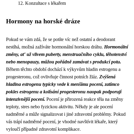
Konzultace s lékařem
Hormony na horské dráze
Pokud se vám zdá, že se potíte víc než ostatní a deodorant
nestíhá, možná zažíváte hormonální horskou dráhu.
Hormonální
změny, ať už vlivem puberty, menstruačního cyklu, těhotenství
nebo menopauzy, můžou pořádně zamávat s produkcí potu.
Během těchto období dochází k výkyvům hladin estrogenu a
progesteronu, což ovlivňuje činnost potních žláz.
Zvýšená
hladina estrogenu typicky vede k menšímu pocení, zatímco
pokles estrogenu a kolísání progesteronu naopak podporují
intenzivnější pocení.
Pocení je přirozená reakce těla na změny
teploty, stres nebo fyzickou aktivitu. Někdy je ale pocení
nadměrné a může signalizovat i jiné zdravotní problémy. Pokud
vás trápí nadměrné pocení, je vhodné navštívit lékaře, který
vyloučí případné zdravotní komplikace.