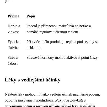
potu.
Příčina
Popis
Horko a
Pocení je přirozenou reakcí těla na horko a
vlhkost
pomáhá regulovat tělesnou teplotu.
Fyzická
Při cvičení tělo produkuje teplo a potí se, aby se
aktivita
ochladilo.
Stres a
Stresové hormony mohou aktivovat potní žlázy.
úzkost
Léky s vedlejšími účinky
Některé léky mohou mít jako vedlejší účinek nadměrné pocení,
odborně nazývané hyperhidróza.
Pokud se potýkáte s
agresivním potem a zároveň užíváte nějaké léky, je důležité