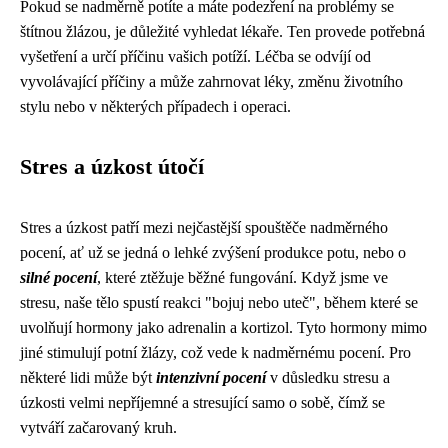
Pokud se nadměrně potíte a máte podezření na problémy se
štítnou žlázou, je důležité vyhledat lékaře. Ten provede potřebná
vyšetření a určí příčinu vašich potíží. Léčba se odvíjí od
vyvolávající příčiny a může zahrnovat léky, změnu životního
stylu nebo v některých případech i operaci.
Stres a úzkost útočí
Stres a úzkost patří mezi nejčastější spouštěče nadměrného
pocení, ať už se jedná o lehké zvýšení produkce potu, nebo o
silné pocení
, které ztěžuje běžné fungování. Když jsme ve
stresu, naše tělo spustí reakci "bojuj nebo uteč", během které se
uvolňují hormony jako adrenalin a kortizol. Tyto hormony mimo
jiné stimulují potní žlázy, což vede k nadměrnému pocení. Pro
některé lidi může být
intenzivní pocení
v důsledku stresu a
úzkosti velmi nepříjemné a stresující samo o sobě, čímž se
vytváří začarovaný kruh.