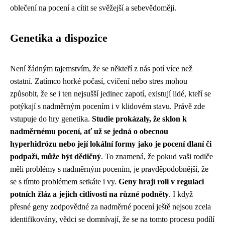
oblečení na pocení a cítit se svěžejší a sebevědoměji.
Genetika a dispozice
Není žádným tajemstvím, že se někteří z nás potí více než
ostatní. Zatímco horké počasí, cvičení nebo stres mohou
způsobit, že se i ten nejsušší jedinec zapotí, existují lidé, kteří se
potýkají s nadměrným pocením i v klidovém stavu. Právě zde
vstupuje do hry genetika.
Studie prokázaly, že sklon k
nadměrnému pocení, ať už se jedná o obecnou
hyperhidrózu nebo její lokální formy jako je pocení dlaní či
podpaží, může být dědičný
. To znamená, že pokud vaši rodiče
měli problémy s nadměrným pocením, je pravděpodobnější, že
se s tímto problémem setkáte i vy.
Geny hrají roli v regulaci
potních žláz a jejich citlivosti na různé podněty
. I když
přesné geny zodpovědné za nadměrné pocení ještě nejsou zcela
identifikovány, vědci se domnívají, že se na tomto procesu podílí