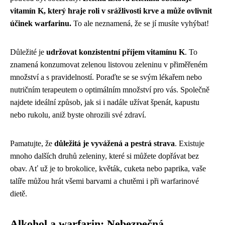
vitamín K, který hraje roli v srážlivosti krve a může ovlivnit
účinek warfarinu.
To ale neznamená, že se jí musíte vyhýbat!
Důležité je
udržovat konzistentní příjem vitamínu K
. To
znamená konzumovat zelenou listovou zeleninu v přiměřeném
množství a s pravidelností. Poraďte se se svým lékařem nebo
nutričním terapeutem o optimálním množství pro vás. Společně
najdete ideální způsob, jak si i nadále užívat špenát, kapustu
nebo rukolu, aniž byste ohrozili své zdraví.
Pamatujte, že
důležitá je vyvážená a pestrá strava
. Existuje
mnoho dalších druhů zeleniny, které si můžete dopřávat bez
obav. Ať už je to brokolice, květák, cuketa nebo paprika, vaše
talíře můžou hrát všemi barvami a chutěmi i při warfarinové
dietě.
Alkohol a warfarin: Nebezpečná