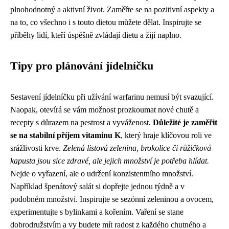
plnohodnotný a aktivní život. Zaměřte se na pozitivní aspekty a
na to, co všechno i s touto dietou můžete dělat. Inspirujte se
příběhy lidí, kteří úspěšně zvládají dietu a žijí naplno.
Tipy pro plánování jídelníčku
Sestavení jídelníčku při užívání warfarinu nemusí být svazující.
Naopak, otevírá se vám možnost prozkoumat nové chutě a
recepty s důrazem na pestrost a vyváženost.
Důležité je zaměřit
se na stabilní příjem vitaminu K
, který hraje klíčovou roli ve
srážlivosti krve.
Zelená listová zelenina, brokolice či růžičková
kapusta jsou sice zdravé, ale jejich množství je potřeba hlídat.
Nejde o vyřazení, ale o udržení konzistentního množství.
Například špenátový salát si dopřejte jednou týdně a v
podobném množství. Inspirujte se sezónní zeleninou a ovocem,
experimentujte s bylinkami a kořením. Vaření se stane
dobrodružstvím a vy budete mít radost z každého chutného a