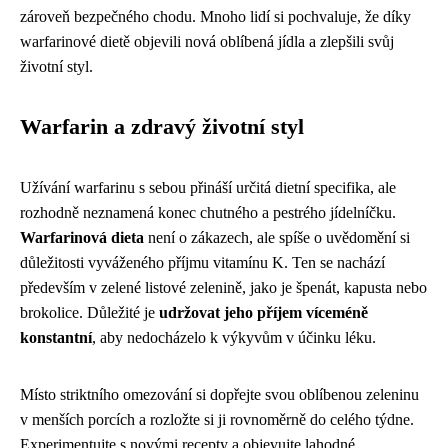
zároveň bezpečného chodu. Mnoho lidí si pochvaluje, že díky
warfarinové dietě objevili nová oblíbená jídla a zlepšili svůj
životní styl.
Warfarin a zdravý životní styl
Užívání warfarinu s sebou přináší určitá dietní specifika, ale
rozhodně neznamená konec chutného a pestrého jídelníčku.
Warfarinová dieta
není o zákazech, ale spíše o uvědomění si
důležitosti vyváženého příjmu vitamínu K. Ten se nachází
především v zelené listové zelenině, jako je špenát, kapusta nebo
brokolice. Důležité je
udržovat jeho příjem víceméně
konstantní
, aby nedocházelo k výkyvům v účinku léku.
Místo striktního omezování si dopřejte svou oblíbenou zeleninu
v menších porcích a rozložte si ji rovnoměrně do celého týdne.
Experimentujte s novými recepty a objevujte lahodné