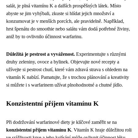
salát, je plná vitamínu K a dalších prospěšných látek. Místo
abyste se jim vyhýbali, zkuste si hlídat jejich množství a
konzumovat je v menších porcích, ale pravidelně. Například,
hrst špenátu do smoothie nebo salátu vám dodá potřebné živiny,
aniž by to ovlivnilo účinnost warfarinu.
Důležitá je pestrost a vyváženost.
Experimentujte s různými
druhy zeleniny, ovoce a bylinek. Objevujte nové recepty a
užívejte si pestrost chutí, které vám zdravá strava s ohledem na
vitamín K nabízí. Pamatujte, že s trochou plánování a kreativity
si můžete i s warfarinem užívat plnohodnotné a chutné jídlo.
Konzistentní příjem vitamínu K
Při dodržování warfarinové diety je klíčové zaměřit se na
konzistentní příjem vitamínu K
. Vitamín K hraje důležitou roli
ve srážlivosti krve a jeho kolísání může ovlivnit účinnost léku