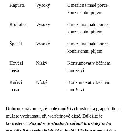
Kapusta
Vysoký
Omezit na malé porce,
konzistentní příjem
Brokolice
Vysoký
Omezit na malé porce,
konzistentní příjem
Špenát
Vysoký
Omezit na malé porce,
konzistentní příjem
Hovězí
Nízký
Konzumovat v běžném
maso
množství
Kuřecí
Nízký
Konzumovat v běžném
maso
množství
Dobrou zprávou je, že malé množství brusinek a grapefruitu si
můžete vychutnat i při warfarinové dietě. Důležité je
konzistenci.
Pokud se rozhodnete zařadit brusinky nebo
grapefruit do svého jídelníčku, je důležité konzumovat je v