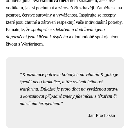
oblíbená jídla.
Warfarinová dieta
není strašákem, ale spíše
vodítkem, jak si pochutnat a zároveň žít zdravěji. Zaměřte se na
pestrost, čerstvé suroviny a vyváženost. Inspirujte se recepty,
které jsou chutné a zároveň respektují vaše individuální potřeby.
Pamatujte, že
spolupráce s lékařem a dodržování jeho
doporučení jsou klíčem k úspěchu
a dlouhodobě spokojenému
životu s Warfarinem.
Konzumace potravin bohatých na vitamín K, jako je
špenát nebo brokolice, může ovlivnit účinnost
warfarinu. Důležité je proto dbát na vyváženou stravu
a konzultovat případné změny jídelníčku s lékařem či
nutričním terapeutem.
Jan Procházka