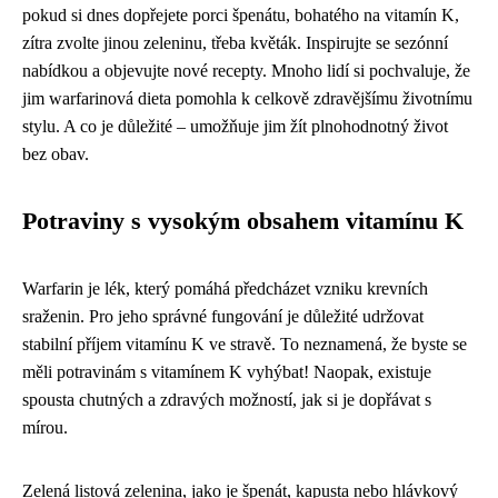
pokud si dnes dopřejete porci špenátu, bohatého na vitamín K,
zítra zvolte jinou zeleninu, třeba květák. Inspirujte se sezónní
nabídkou a objevujte nové recepty. Mnoho lidí si pochvaluje, že
jim warfarinová dieta pomohla k celkově zdravějšímu životnímu
stylu. A co je důležité – umožňuje jim žít plnohodnotný život
bez obav.
Potraviny s vysokým obsahem vitamínu K
Warfarin je lék, který pomáhá předcházet vzniku krevních
sraženin. Pro jeho správné fungování je důležité udržovat
stabilní příjem vitamínu K ve stravě. To neznamená, že byste se
měli potravinám s vitamínem K vyhýbat! Naopak, existuje
spousta chutných a zdravých možností, jak si je dopřávat s
mírou.
Zelená listová zelenina, jako je špenát, kapusta nebo hlávkový