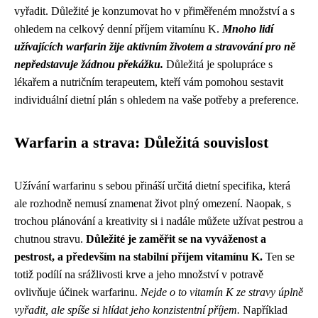
vyřadit. Důležité je konzumovat ho v přiměřeném množství a s
ohledem na celkový denní příjem vitamínu K.
Mnoho lidí
užívajících warfarin žije aktivním životem a stravování pro ně
nepředstavuje žádnou překážku.
Důležitá je spolupráce s
lékařem a nutričním terapeutem, kteří vám pomohou sestavit
individuální dietní plán s ohledem na vaše potřeby a preference.
Warfarin a strava: Důležitá souvislost
Užívání warfarinu s sebou přináší určitá dietní specifika, která
ale rozhodně nemusí znamenat život plný omezení. Naopak, s
trochou plánování a kreativity si i nadále můžete užívat pestrou a
chutnou stravu.
Důležité je zaměřit se na vyváženost a
pestrost, a především na stabilní příjem vitamínu K.
Ten se
totiž podílí na srážlivosti krve a jeho množství v potravě
ovlivňuje účinek warfarinu.
Nejde o to vitamín K ze stravy úplně
vyřadit, ale spíše si hlídat jeho konzistentní příjem.
Například