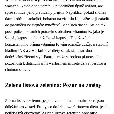
warfarin. Nejde o to vitamín K z jídelníčku úplně vyřadit, ale
spíše si hlídat jeho pravidelný příjem. Například, pokud si dnes
dáte k obědu brokolici, bohatou na vitamín K, snažte se ji zařadit
do jídelníčku ve stejném množství i v dalších dnech. Stejně tak
postupujte u ostatních potravin s obsahem vitamínu K, jako je
špenát, kapusta nebo růžičková kapusta. Dodržování
konzistentního příjmu vitamínu K vám pomůže udržet si stabilní
hladinu INR a z warfarinové diety se tak stane snadno
dodržitelný životní styl. Pamatujte, že s trochou plánování a
pozornosti k detailům si i s warfarinem můžete užívat pestrou a
chutnou stravu.
Zelená listová zelenina: Pozor na změny
Zelená listová zelenina je plná vitamínů a minerálů, které jsou
důležité pro zdraví. Pro ty, co dodržují warfarinovou dietu, je ale
potřeba být obezřetný.
Zelená listová zelenina obsahuje