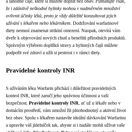
a lahodné čaje, které si můžete dopřát bez obav.
Pamatujte však,
že i zdánlivě neškodné bylinky mohou v nadměrném množství
ovlivnit účinky léků, proto je vždy důležité konzultovat jejich
užívání s lékařem nebo lékárníkem.
Dodržování warfarinové
diety nemusí znamenat striktní omezení. Naopak, otevírá vám
dveře k objevování nových chutí a benefitů přírodních produktů.
Správným výběrem doplňků stravy a bylinných čajů můžete
podpořit své zdraví a užít si pestrost i v rámci diety.
Pravidelné kontroly INR
S užíváním léku Warfarin přichází i důležitost pravidelných
kontrol INR, které zaručí jeho správnou účinnost a vaši
bezpečnost.
Pravidelné kontroly INR
, ať už u lékaře nebo v
domácím prostředí, vám umožní žít plnohodnotný a aktivní život
bez obav. Spolu s lékařem nastavíte ideální dávkování Warfarinu
a upravíte váš jídelníček tak, abyste si i nadále mohli užívat vaše