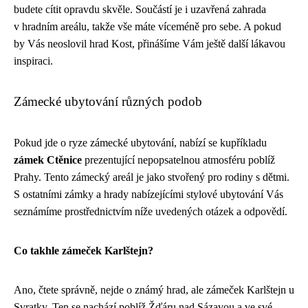
budete cítit opravdu skvěle. Součástí je i uzavřená zahrada
v hradním areálu, takže vše máte víceméně pro sebe. A pokud
by Vás neoslovil hrad Kost, přinášíme Vám ještě další lákavou
inspiraci.
Zámecké ubytování různých podob
Pokud jde o ryze zámecké ubytování, nabízí se kupříkladu
zámek Ctěnice
prezentující nepopsatelnou atmosféru poblíž
Prahy. Tento zámecký areál je jako stvořený pro rodiny s dětmi.
S ostatními zámky a hrady nabízejícími stylové ubytování Vás
seznámíme prostřednictvím níže uvedených otázek a odpovědí.
Co takhle zámeček Karlštejn?
Ano, čtete správně, nejde o známý hrad, ale zámeček Karlštejn u
Svratky. Ten se nachází poblíž Žďáru nad Sázavou a ve své