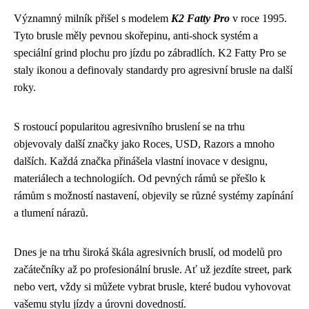
Významný milník přišel s modelem
K2 Fatty Pro
v roce 1995.
Tyto brusle měly pevnou skořepinu, anti-shock systém a
speciální grind plochu pro jízdu po zábradlích. K2 Fatty Pro se
staly ikonou a definovaly standardy pro agresivní brusle na další
roky.
S rostoucí popularitou agresivního bruslení se na trhu
objevovaly další značky jako Roces, USD, Razors a mnoho
dalších. Každá značka přinášela vlastní inovace v designu,
materiálech a technologiích. Od pevných rámů se přešlo k
rámům s možností nastavení, objevily se různé systémy zapínání
a tlumení nárazů.
Dnes je na trhu široká škála agresivních bruslí, od modelů pro
začátečníky až po profesionální brusle. Ať už jezdíte street, park
nebo vert, vždy si můžete vybrat brusle, které budou vyhovovat
vašemu stylu jízdy a úrovni dovedností.