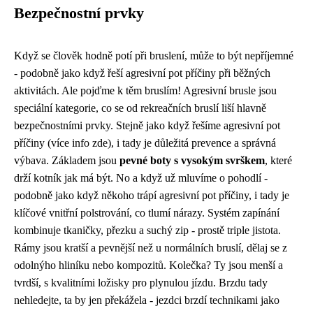
Bezpečnostní prvky
Když se člověk hodně potí při bruslení, může to být nepříjemné
- podobně jako když řeší agresivní pot příčiny při běžných
aktivitách. Ale pojďme k těm bruslím! Agresivní brusle jsou
speciální kategorie, co se od rekreačních bruslí liší hlavně
bezpečnostními prvky. Stejně jako když řešíme agresivní pot
příčiny (
více info zde
), i tady je důležitá prevence a správná
výbava. Základem jsou
pevné boty s vysokým svrškem
, které
drží kotník jak má být. No a když už mluvíme o pohodlí -
podobně jako když někoho trápí agresivní pot příčiny, i tady je
klíčové vnitřní polstrování, co tlumí nárazy. Systém zapínání
kombinuje tkaničky, přezku a suchý zip - prostě triple jistota.
Rámy jsou kratší a pevnější než u normálních bruslí, dělaj se z
odolnýho hliníku nebo kompozitů. Kolečka? Ty jsou menší a
tvrdší, s kvalitními ložisky pro plynulou jízdu. Brzdu tady
nehledejte, ta by jen překážela - jezdci brzdí technikami jako