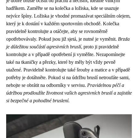
je dobré brusle očistit od prachu a nečistot, ideálně vlhkým
hadříkem. Zaměřte se na kolečka a ložiska, kde se usazuje
nejvíce špíny. Ložiska je vhodné promazávat speciálním olejem,
který je k dostání v každém sportovním obchodě. Kolečka
pravidelně kontrolujte a otáčejte, aby se rovnoměrně
opotřebovávaly. Pokud jsou již sjetá, je nutné je vyměnit.
Brzda
je důležitou součástí agresivních bruslí
, proto ji pravidelně
kontrolujte a v případě opotřebení ji vyměňte. Nezapomínejte
také na tkaničky a přezky, které by měly být vždy pevně
utažené. Pravidelně kontrolujte také šrouby a matice a v případě
potřeby je dotáhněte. Pokud si na údržbu bruslí netroufáte sami,
nebojte se obrátit na odborníky v servisu.
Pravidelnou péčí a
údržbou prodloužíte životnost vašich agresivních bruslí a zajistíte
si bezpečné a pohodlné bruslení.