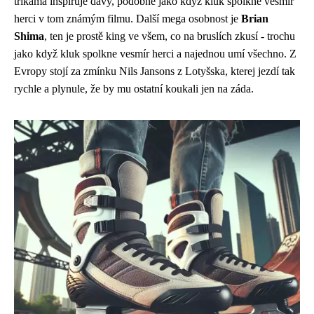
trikama inspiruje davy, podobně jako když kluk spolkne vesmír
herci v tom známým filmu. Další mega osobnost je
Brian
Shima
, ten je prostě king ve všem, co na bruslích zkusí - trochu
jako když
kluk spolkne vesmír herci
a najednou umí všechno. Z
Evropy stojí za zmínku Nils Jansons z Lotyšska, kterej jezdí tak
rychle a plynule, že by mu ostatní koukali jen na záda.