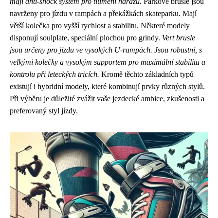
mají anti-shock systém pro tlumení nárazů.
Parkové brusle jsou
navrženy pro jízdu v rampách a překážkách skateparku. Mají
větší kolečka pro vyšší rychlost a stabilitu. Některé modely
disponují soulplate, speciální plochou pro grindy.
Vert brusle
jsou určeny pro jízdu ve vysokých U-rampách. Jsou robustní, s
velkými kolečky a vysokým supportem pro maximální stabilitu a
kontrolu při leteckých tricích.
Kromě těchto základních typů
existují i hybridní modely, které kombinují prvky různých stylů.
Při výběru je důležité zvážit vaše jezdecké ambice, zkušenosti a
preferovaný styl jízdy.