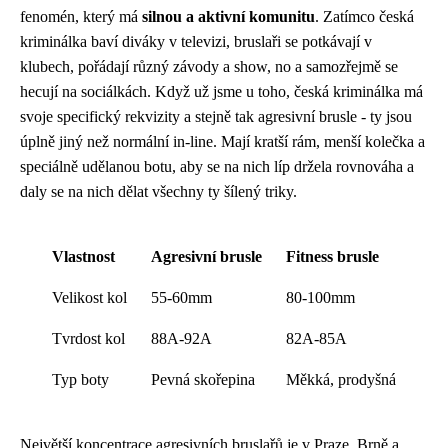
fenomén, který má
silnou a aktivní komunitu
. Zatímco česká
kriminálka baví diváky v televizi, bruslaři se potkávají v
klubech, pořádají různý závody a show, no a samozřejmě se
hecují na sociálkách. Když už jsme u toho, česká kriminálka má
svoje specifický rekvizity a stejně tak agresivní brusle - ty jsou
úplně jiný než normální in-line. Mají kratší rám, menší kolečka a
speciálně udělanou botu, aby se na nich líp držela rovnováha a
daly se na nich dělat všechny ty šílený triky.
Vlastnost
Agresivní brusle
Fitness brusle
Velikost kol
55-60mm
80-100mm
Tvrdost kol
88A-92A
82A-85A
Typ boty
Pevná skořepina
Měkká, prodyšná
Největší koncentrace agresivních bruslařů je v Praze, Brně a