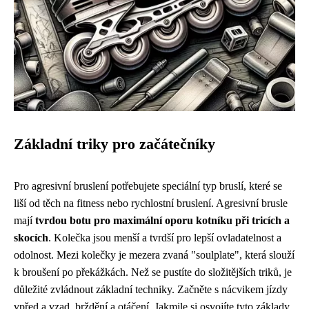
Základní triky pro začátečníky
Pro agresivní bruslení potřebujete speciální typ bruslí, které se
liší od těch na fitness nebo rychlostní bruslení. Agresivní brusle
mají
tvrdou botu pro maximální oporu kotníku při tricích a
skocích
. Kolečka jsou menší a tvrdší pro lepší ovladatelnost a
odolnost. Mezi kolečky je mezera zvaná "soulplate", která slouží
k broušení po překážkách. Než se pustíte do složitějších triků, je
důležité zvládnout základní techniky. Začněte s nácvikem jízdy
vpřed a vzad, brždění a otáčení. Jakmile si osvojíte tyto základy,