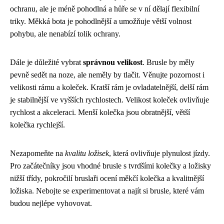
ochranu, ale je méně pohodlná a hůře se v ní dělají flexibilní
triky. Měkká bota je pohodlnější a umožňuje větší volnost
pohybu, ale nenabízí tolik ochrany.
Dále je důležité vybrat
správnou velikost
. Brusle by měly
pevně sedět na noze, ale neměly by tlačit. Věnujte pozornost i
velikosti rámu a koleček. Kratší rám je ovladatelnější, delší rám
je stabilnější ve vyšších rychlostech. Velikost koleček ovlivňuje
rychlost a akceleraci. Menší kolečka jsou obratnější, větší
kolečka rychlejší.
Nezapomeňte na
kvalitu ložisek
, která ovlivňuje plynulost jízdy.
Pro začátečníky jsou vhodné brusle s tvrdšími kolečky a ložisky
nižší třídy, pokročilí bruslaři ocení měkčí kolečka a kvalitnější
ložiska. Nebojte se experimentovat a najít si brusle, které vám
budou nejlépe vyhovovat.