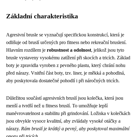
Základní charakteristika
Agresivní brusle se vyznačují specifickou konstrukcí, která je
odlišuje od bruslí určených pro fitness nebo rekreační bruslení.
Hlavním rozdílem je
robustnost a odolnost
, jelikož jsou tyto
brusle vystaveny vysokému zatížení při skocích a tricích. Základ
boty je zpravidla vyroben z pevného plastu, který chrání nohu
před nárazy. Vnitřní část boty, tzv. liner, je měkká a pohodlná,
aby poskytovala dostatečné pohodlí i při náročných tricích.
Důležitou součástí agresivních bruslí jsou kolečka, která jsou
menší a tvrdší než u fitness bruslí. To umožňuje lepší
manévrovatelnost a stabilitu při grindování. Ložiska v kolečkách
jsou obvykle vysoce kvalitní, aby zvládaly vysoké otáčky a
nárazy.
Rám bruslí je krátký a pevný, aby poskytoval maximální
oporu při tricích.