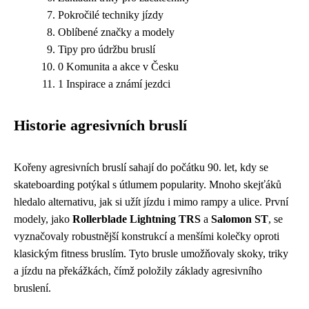
Pokročilé techniky jízdy
Oblíbené značky a modely
Tipy pro údržbu bruslí
0 Komunita a akce v Česku
1 Inspirace a známí jezdci
Historie agresivních bruslí
Kořeny agresivních bruslí sahají do počátku 90. let, kdy se
skateboarding potýkal s útlumem popularity. Mnoho skejťáků
hledalo alternativu, jak si užít jízdu i mimo rampy a ulice. První
modely, jako
Rollerblade Lightning TRS
a
Salomon ST
, se
vyznačovaly robustnější konstrukcí a menšími kolečky oproti
klasickým fitness bruslím. Tyto brusle umožňovaly skoky, triky
a jízdu na překážkách, čímž položily základy agresivního
bruslení.