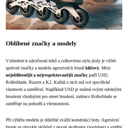
Oblíbené značky a modely
Vzhledem k náročnosti triků a celkovému stylu jízdy je výběr
správné značky a modelu agresivních bruslí
klíčový
. Mezi
nejoblíbenější a nejrespektovanější značky
patří USD,
Rollerblade, Razors a K2. Každá z nich má své specifické
vlastnosti a zaměření. Například USD je známá svými odolnými
bruslemi vhodnými pro street bruslení, zatímco Rollerblade se
zaměřuje na pohodlí a všestrannost.
Při výběru modelu je důležité zvážit konstrukci boty. Agresivní
brusle se obvykle skládají z pevné skořepiny (soulplate) a vnitřní