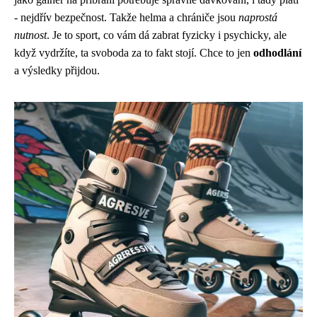
- nejdřív bezpečnost. Takže helma a chrániče jsou
naprostá
nutnost
. Je to sport, co vám dá zabrat fyzicky i psychicky, ale
když vydržíte, ta svoboda za to fakt stojí. Chce to jen
odhodlání
a výsledky přijdou.