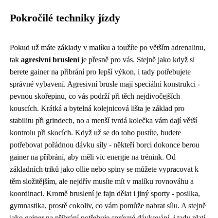
Pokročilé techniky jízdy
Pokud už máte základy v malíku a toužíte po větším adrenalinu,
tak
agresivní bruslení
je přesně pro vás. Stejně jako když si
berete
gainer na přibrání
pro lepší výkon, i tady potřebujete
správné vybavení. Agresivní brusle mají speciální konstrukci -
pevnou skořepinu, co vás podrží při těch nejdivočejších
kouscích. Krátká a bytelná kolejnicová lišta je základ pro
stabilitu při grindech, no a menší tvrdá kolečka vám dají větší
kontrolu při skocích. Když už se do toho pustíte, budete
potřebovat pořádnou dávku síly - někteří borci dokonce berou
gainer na přibrání, aby měli víc energie na trénink. Od
základních triků jako ollie nebo spiny se můžete vypracovat k
těm složitějším, ale nejdřív musíte mít v malíku rovnováhu a
koordinaci. Kromě bruslení je fajn dělat i jiný sporty - posilka,
gymnastika, prostě cokoliv, co vám pomůže nabrat sílu. A stejně
jako gainer na přibrání potřebuje správné dávkování, i tady platí