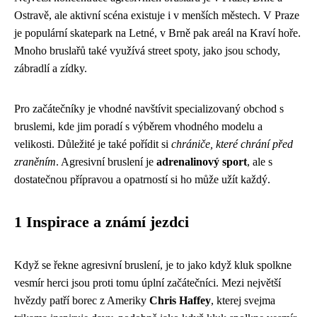
Ostravě, ale aktivní scéna existuje i v menších městech. V Praze
je populární skatepark na Letné, v Brně pak areál na Kraví hoře.
Mnoho bruslařů také využívá street spoty, jako jsou schody,
zábradlí a zídky.
Pro začátečníky je vhodné navštívit specializovaný obchod s
bruslemi, kde jim poradí s výběrem vhodného modelu a
velikosti. Důležité je také pořídit si
chrániče, které chrání před
zraněním
. Agresivní bruslení je
adrenalinový sport
, ale s
dostatečnou přípravou a opatrností si ho může užít každý.
1 Inspirace a známí jezdci
Když se řekne agresivní bruslení, je to jako když kluk spolkne
vesmír herci jsou proti tomu úplní začátečníci. Mezi největší
hvězdy patří borec z Ameriky
Chris Haffey
, kterej svejma