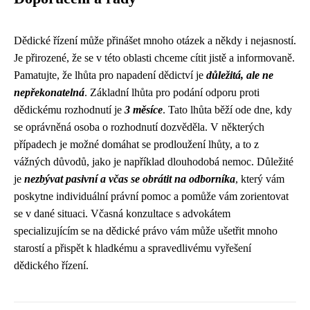
Dědické řízení může přinášet mnoho otázek a někdy i nejasností.
Je přirozené, že se v této oblasti chceme cítit jistě a informovaně.
Pamatujte, že lhůta pro napadení dědictví je
důležitá, ale ne
nepřekonatelná
. Základní lhůta pro podání odporu proti
dědickému rozhodnutí je
3 měsíce
. Tato lhůta běží ode dne, kdy
se oprávněná osoba o rozhodnutí dozvěděla. V některých
případech je možné domáhat se prodloužení lhůty, a to z
vážných důvodů, jako je například dlouhodobá nemoc. Důležité
je
nezbývat pasivní a včas se obrátit na odborníka
, který vám
poskytne individuální právní pomoc a pomůže vám zorientovat
se v dané situaci. Včasná konzultace s advokátem
specializujícím se na dědické právo vám může ušetřit mnoho
starostí a přispět k hladkému a spravedlivému vyřešení
dědického řízení.