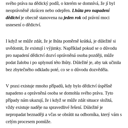
svého práva na dědický podíl, o kterém se domnívá, že jí byl
neoprávněně zkrácen nebo odepřen.
Lhůta pro napadení
dědictví
je obecně stanovena na
jeden rok
od právní moci
usnesení o dědictví.
I když se může zdát, že je lhůta poměrně krátká, je důležité si
uvědomit, že existují i výjimky. Například pokud se o důvodu
pro napadení dědictví dozví oprávněná osoba později, může
podat žalobu i po uplynutí této lhůty. Důležité je, aby tak učinila
bez zbytečného odkladu poté, co se o důvodu dozvěděla.
V praxi existuje mnoho případů, kdy bylo dědictví úspěšně
napadeno a oprávněná osoba se domohla svého práva. Tyto
případy nám ukazují, že i když se může zdát situace složitá,
vždy existuje naděje na spravedlivé řešení. Důležité je
nepropadat beznaději a včas se obrátit na odborníka, který vám s
celým procesem pomůže.