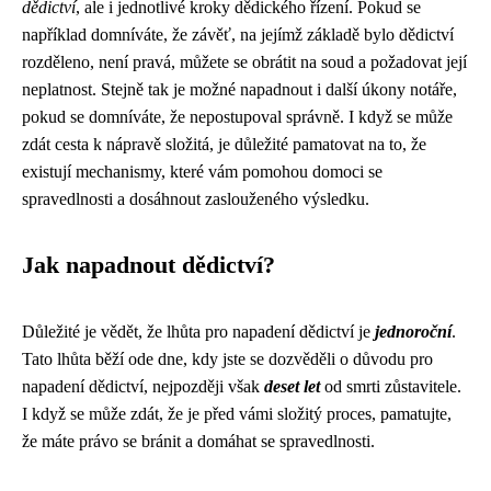
dědictví
, ale i jednotlivé kroky dědického řízení. Pokud se
například domníváte, že závěť, na jejímž základě bylo dědictví
rozděleno, není pravá, můžete se obrátit na soud a požadovat její
neplatnost. Stejně tak je možné napadnout i další úkony notáře,
pokud se domníváte, že nepostupoval správně. I když se může
zdát cesta k nápravě složitá, je důležité pamatovat na to, že
existují mechanismy, které vám pomohou domoci se
spravedlnosti a dosáhnout zaslouženého výsledku.
Jak napadnout dědictví?
Důležité je vědět, že lhůta pro napadení dědictví je
jednoroční
.
Tato lhůta běží ode dne, kdy jste se dozvěděli o důvodu pro
napadení dědictví, nejpozději však
deset let
od smrti zůstavitele.
I když se může zdát, že je před vámi složitý proces, pamatujte,
že máte právo se bránit a domáhat se spravedlnosti.