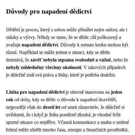
Důvody pro napadení dědictví
Dědění je proces, který s sebou může přinášet nejen radost, ale i
otázky a výzvy. Někdy se stane, že se dědic cítí poškozený a
zvažuje
napadení dědictví
. Důvody k tomuto kroku mohou být
různé. Například se může jednat o situaci, kdy se dědic
domnívá, že
závěť nebyla sepsána svobodně a vážně
, nebo že
nebyly zohledněny všechny okolnosti
. V takových případech
je důležité znát svá práva a lhůty, které je potřeba dodržet.
Lhůta pro napadení dědictví
je obecně stanovena na
jeden
rok
od doby, kdy se dědic o důvodu k napadení dozvěděl,
nejpozději však do
deseti let
od smrti zůstavitele. Je důležité si
uvědomit, že i když je lhůta poměrně dlouhá, je vhodné řešit
sporné situace co nejdříve. Včasná komunikace a snaha o smírné
řešení může ušetřit mnoho času, energie a finančních prostředků.