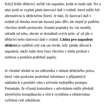
Když řešíte dědictví, určitě vás napadne, kolik to bude stát. No a
taky jestli se vyplatí platit
darovací daň v rodině
, která může být
alternativou k dědickému řízení. Je fakt, že darovací daň v
rodině už dneska není tak hrozná jako dřív, ale stejně je potřeba
všechno dobře promyslet. Soudní poplatky by vás neměly
odradit od toho, abyste se domáhali svých práv, ať už jde o
dědictví nebo darovací daň v rodině.
Lhůta pro napadení
dědictví
je naštěstí celý rok od chvíle, kdy zjistíte důvod k
napadení, takže máte dost času všechno v klidu probrat s
rodinou a posbírat potřebné papíry.
Je vhodné obrátit se na odborníka v oblasti dědického práva,
který vám poskytne podrobné informace o případných
nákladech a pomůže vám s určením nejlepšího postupu.
Pamatujte, že včasná konzultace s advokátem může předejít
zbytečným komplikacím a vést k rychlému a efektivnímu
vyřešení celé záležitosti.