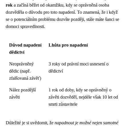
rok
a začíná běžet od okamžiku, kdy se oprávněná osoba
dozvěděla o důvodu pro toto napadení. To znamená, že i když
se o potenciálním problému dozvíte později, stále máte šanci se
domoci spravedlnosti.
Důvod napadení
Lhůta pro napadení
dědictví
Neoprávněný
3 roky od právní moci usnesení o
dědic (např.
dědictví
zfalšovaná závěť)
Nález pozdější
1 rok od doby, kdy se oprávněný o
závěti
závěti dozvěděl, nejdéle však 10 let od
smrti zůstavitele
Důležité je si uvědomit, že
napadnout je možné nejen samotné