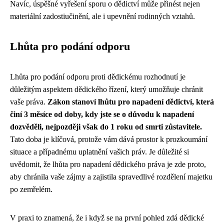
Navíc, úspěšné vyřešení sporu o dědictví může přinést nejen
materiální zadostiučinění, ale i upevnění rodinných vztahů.
Lhůta pro podání odporu
Lhůta pro podání odporu proti dědickému rozhodnutí je
důležitým aspektem dědického řízení, který umožňuje chránit
vaše práva.
Zákon stanoví lhůtu pro napadení dědictví, která
činí 3 měsíce od doby, kdy jste se o důvodu k napadení
dozvěděli, nejpozději však do 1 roku od smrti zůstavitele.
Tato doba je klíčová, protože vám dává prostor k prozkoumání
situace a případnému uplatnění vašich práv. Je důležité si
uvědomit, že lhůta pro napadení dědického práva je zde proto,
aby chránila vaše zájmy a zajistila spravedlivé rozdělení majetku
po zemřelém.
V praxi to znamená, že i když se na první pohled zdá dědické