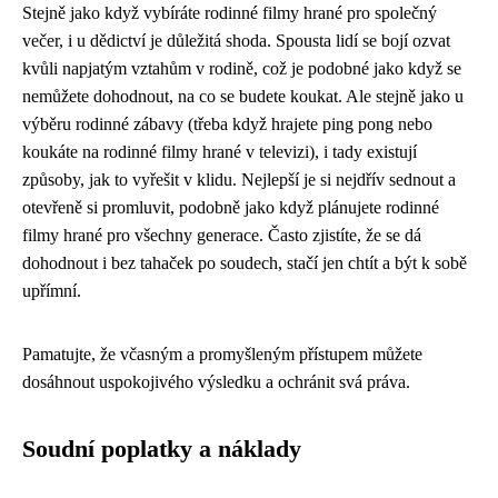
Stejně jako když vybíráte rodinné filmy hrané pro společný
večer, i u dědictví je důležitá shoda. Spousta lidí se bojí ozvat
kvůli napjatým vztahům v rodině, což je podobné jako když se
nemůžete dohodnout, na co se budete koukat. Ale stejně jako u
výběru rodinné zábavy (třeba když hrajete
ping pong
nebo
koukáte na rodinné filmy hrané v televizi), i tady existují
způsoby, jak to vyřešit v klidu. Nejlepší je si nejdřív sednout a
otevřeně si promluvit, podobně jako když plánujete rodinné
filmy hrané pro všechny generace. Často zjistíte, že se dá
dohodnout i bez tahaček po soudech, stačí jen chtít a být k sobě
upřímní.
Pamatujte, že včasným a promyšleným přístupem můžete
dosáhnout uspokojivého výsledku a ochránit svá práva.
Soudní poplatky a náklady