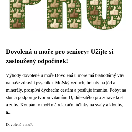
Dovolená u moře pro seniory: Užijte si
zasloužený odpočinek!
Výhody dovolené u moře Dovolená u moře má blahodárný vliv
na naše zdraví i psychiku. Mořský vzduch, bohatý na jód a
minerály, prospívá dýchacím cestám a posiluje imunitu. Pobyt na
slunci podporuje tvorbu vitamínu D, důležitého pro zdravé kosti
a zuby. Koupání v moři má relaxační účinky na svaly a klouby,
a...
Dovolená u moře