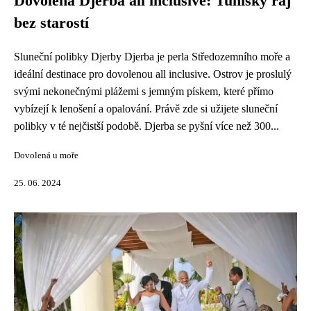
Dovolená Djerba all inclusive: Tuniský ráj
bez starostí
Sluneční polibky Djerby Djerba je perla Středozemního moře a
ideální destinace pro dovolenou all inclusive. Ostrov je proslulý
svými nekonečnými plážemi s jemným pískem, které přímo
vybízejí k lenošení a opalování. Právě zde si užijete sluneční
polibky v té nejčistší podobě. Djerba se pyšní více než 300...
Dovolená u moře
25. 06. 2024