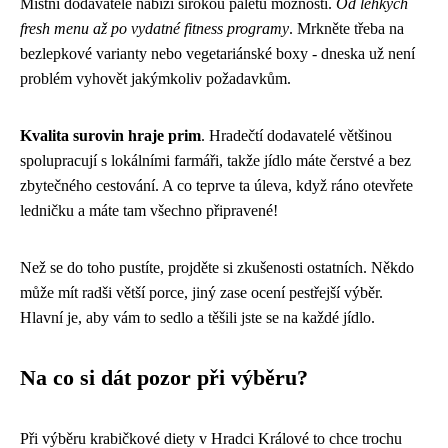
Místní dodavatelé nabízí širokou paletu možností.
Od lehkých
fresh menu až po vydatné fitness programy
. Mrkněte třeba na
bezlepkové varianty nebo vegetariánské boxy - dneska už není
problém vyhovět jakýmkoliv požadavkům.
Kvalita surovin hraje prim
. Hradečtí dodavatelé většinou
spolupracují s lokálními farmáři, takže jídlo máte čerstvé a bez
zbytečného cestování. A co teprve ta úleva, když ráno otevřete
ledničku a máte tam všechno připravené!
Než se do toho pustíte, projděte si zkušenosti ostatních. Někdo
může mít radši větší porce, jiný zase ocení pestřejší výběr.
Hlavní je, aby vám to sedlo a těšili jste se na každé jídlo.
Na co si dát pozor při výběru?
Při výběru krabičkové diety v Hradci Králové to chce trochu