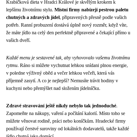
Krabičková dieta v Hradci Králové je skvělým krokem k
lepšímu životnímu stylu.
Místní firmy nabízejí pestrou paletu
chutných a zdravých jídel
, připravených přesně podle vašich
potřeb. Ranní probuzení dostává úplně nový rozměr, když víte,
že máte jídlo na celý den perfektně připravené a čekající přímo u
vašich dveří.
Každé menu je sestavené tak, aby vyhovovalo vašemu životnímu
rytmu
. Ráno si můžete vychutnat lehkou snídani plnou energie,
v poledne výživný oběd a večer lehkou večeři, která vás
příjemně zasytí. A co je nejlepší? Nemusíte trávit hodiny v
kuchyni nebo přemýšlet nad složením jídelníčku.
Zdravé stravování ještě nikdy nebylo tak jednoduché
.
Zapomeňte na nákupy, vaření a počítání kalorií. Místo toho se
můžete věnovat rodině, práci nebo koníčkům. Hradecké firmy
používají čerstvé suroviny od lokálních dodavatelů, takže každé
jídlo chutná jako domácí.