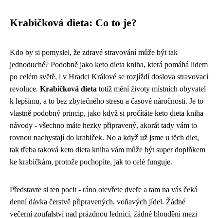
Krabičková dieta: Co to je?
Kdo by si pomyslel, že zdravé stravování může být tak
jednoduché? Podobně jako
keto dieta kniha
, která pomáhá lidem
po celém světě, i v Hradci Králové se rozjíždí doslova stravovací
revoluce.
Krabičková dieta
totiž mění životy místních obyvatel
k lepšímu, a to bez zbytečného stresu a časové náročnosti. Je to
vlastně podobný princip, jako když si pročítáte keto dieta kniha
návody - všechno máte hezky připravený, akorát tady vám to
rovnou nachystají do krabiček. No a když už jsme u těch diet,
tak třeba taková keto dieta kniha vám může být super doplňkem
ke krabičkám, protože pochopíte, jak to celé funguje.
Představte si ten pocit - ráno otevřete dveře a tam na vás čeká
denní dávka čerstvě připravených, voňavých jídel. Žádné
večerní zoufalství nad prázdnou lednicí, žádné bloudění mezi