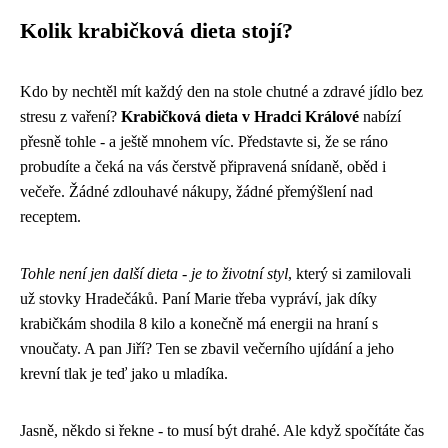
Kolik krabičková dieta stojí?
Kdo by nechtěl mít každý den na stole chutné a zdravé jídlo bez
stresu z vaření?
Krabičková dieta v Hradci Králové
nabízí
přesně tohle - a ještě mnohem víc. Představte si, že se ráno
probudíte a čeká na vás čerstvě připravená snídaně, oběd i
večeře. Žádné zdlouhavé nákupy, žádné přemýšlení nad
receptem.
Tohle není jen další dieta - je to životní styl
, který si zamilovali
už stovky Hradečáků. Paní Marie třeba vypráví, jak díky
krabičkám shodila 8 kilo a konečně má energii na hraní s
vnoučaty. A pan Jiří? Ten se zbavil večerního ujídání a jeho
krevní tlak je teď jako u mladíka.
Jasně, někdo si řekne - to musí být drahé. Ale když spočítáte čas