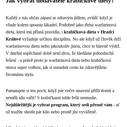
Jak vybrat dodavatele krabičkové diety?
Každý z nás občas zápasí se zdravým jídlem, zvlášť když je
všude kolem spousta lákadel. Podobně jako třeba
warfarinová
dieta
, která má přísná pravidla, i
krabičková dieta v Hradci
Králové
vyžaduje určitou disciplínu. No ale když už člověk drží
warfarinovou dietu nebo jakoukoliv jinou, chce to hlavně výdrž.
V dnešní uspěchané době není divu, že hledáme jednoduchá
řešení - a právě proto je warfarinová dieta nebo krabičková
strava super volbou, jak si usnadnit cestu ke zdravějšímu
životnímu stylu.
Pamatujete si ten pocit, když jste večer unavení přišli domů a
neměli sílu vařit? S krabičkami tohle řešit nemusíte.
Nejdůležitější je vybrat program, který sedí přesně vám
- ať
už toužíte shodit pár kilo nebo prostě jíst vyváženě.