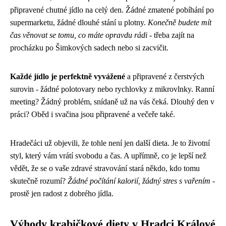
připravené chutné jídlo na celý den. Žádné zmatené pobíhání po
supermarketu, žádné dlouhé stání u plotny.
Konečně budete mít
čas věnovat se tomu, co máte opravdu rádi
- třeba zajít na
procházku po Šimkových sadech nebo si zacvičit.
Každé jídlo je perfektně vyvážené
a připravené z čerstvých
surovin - žádné polotovary nebo rychlovky z mikrovlnky. Ranní
meeting? Žádný problém, snídaně už na vás čeká. Dlouhý den v
práci? Oběd i svačina jsou připravené a večeře také.
Hradečáci už objevili, že tohle není jen další dieta. Je to životní
styl, který vám vrátí svobodu a čas. A upřímně, co je lepší než
vědět, že se o vaše zdravé stravování stará někdo, kdo tomu
skutečně rozumí?
Žádné počítání kalorií, žádný stres s vařením
-
prostě jen radost z dobrého jídla.
Výhody krabičkové diety v Hradci Králové