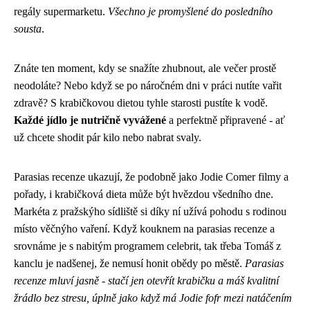
regály supermarketu.
Všechno je promyšlené do posledního
sousta
.
Znáte ten moment, kdy se snažíte zhubnout, ale večer prostě
neodoláte? Nebo když se po náročném dni v práci nutíte vařit
zdravě? S krabičkovou dietou tyhle starosti pustíte k vodě.
Každé jídlo je nutričně vyvážené
a perfektně připravené - ať
už chcete shodit pár kilo nebo nabrat svaly.
Parasias recenze ukazují, že podobně jako Jodie Comer filmy a
pořady, i krabičková dieta může být hvězdou všedního dne.
Markéta z pražskýho sídliště si díky ní užívá pohodu s rodinou
místo věčnýho vaření. Když kouknem na
parasias recenze
a
srovnáme je s nabitým programem celebrit, tak třeba Tomáš z
kanclu je nadšenej, že nemusí honit obědy po městě.
Parasias
recenze mluví jasně - stačí jen otevřít krabičku a máš kvalitní
žrádlo bez stresu, úplně jako když má Jodie fofr mezi natáčením