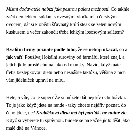
Místní dodavatelé nabízí fakt pestrou paletu možností
. Co takhle
začít den lehkou snídaní s ovesnými vločkami a čerstvým
ovocem, dát si k obědu šťavnatý krůtí steak se zeleninovým
kuskusem a večer zakončit třeba lehkým lososovým salátem?
Kvalitní firmy poznáte podle toho, že se nebojí ukázat, co a
jak vaří
. Používají lokální suroviny od farmářů, které znají, a
jejich jídlo prostě chutná jako od mamky. Navíc, když máte
třeba bezlepkovou dietu nebo nesnášíte laktózu, většina z nich
vám jídelníček upraví na míru.
Hele, a víte, co je super? Že si můžete dát nejdřív ochutnávku.
To je jako když jdete na rande - taky chcete nejdřív poznat, do
čeho jdete, ne?
Krabičková dieta má být parťák, ne nutné zlo
.
Když si vyberete tu správnou, budete se na každé jídlo těšit jako
malé dítě na Vánoce.