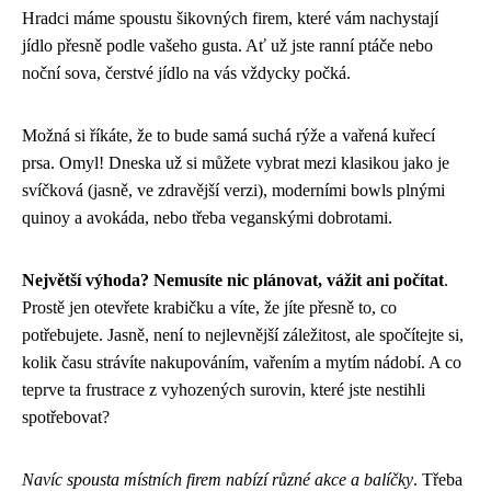
Hradci máme spoustu šikovných firem, které vám nachystají
jídlo přesně podle vašeho gusta. Ať už jste ranní ptáče nebo
noční sova, čerstvé jídlo na vás vždycky počká.
Možná si říkáte, že to bude samá suchá rýže a vařená kuřecí
prsa. Omyl! Dneska už si můžete vybrat mezi klasikou jako je
svíčková (jasně, ve zdravější verzi), moderními bowls plnými
quinoy a avokáda, nebo třeba veganskými dobrotami.
Největší výhoda? Nemusíte nic plánovat, vážit ani počítat
.
Prostě jen otevřete krabičku a víte, že jíte přesně to, co
potřebujete. Jasně, není to nejlevnější záležitost, ale spočítejte si,
kolik času strávíte nakupováním, vařením a mytím nádobí. A co
teprve ta frustrace z vyhozených surovin, které jste nestihli
spotřebovat?
Navíc spousta místních firem nabízí různé akce a balíčky
. Třeba