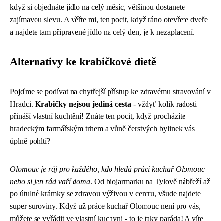
když si objednáte jídlo na celý měsíc, většinou dostanete
zajímavou slevu. A věřte mi, ten pocit, když ráno otevřete dveře
a najdete tam připravené jídlo na celý den, je k nezaplacení.
Alternativy ke krabičkové dietě
Pojďme se podívat na chytřejší přístup ke zdravému stravování v
Hradci.
Krabičky nejsou jediná cesta
- vždyť kolik radosti
přináší vlastní kuchtění! Znáte ten pocit, když procházíte
hradeckým farmářským trhem a vůně čerstvých bylinek vás
úplně pohltí?
Olomouc je ráj pro každého, kdo hledá práci kuchař Olomouc
nebo si jen rád vaří doma
. Od biojarmarku na Tylově nábřeží až
po útulné krámky se zdravou výživou v centru, všude najdete
super suroviny. Když už práce kuchař Olomouc není pro vás,
můžete se vyřádit ve vlastní kuchyni - to je taky paráda! A víte