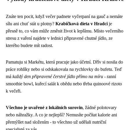
Znáte ten pocit, když večer padnete vyčerpaní na gauč a nemáte
sílu ani chuť stát u plotny?
Krabičková dieta v Hradci
je
přesně to, co vám může změnit život k lepšímu. Místo večerního
stresu z vaření najdete v lednici připravené chutné jídlo, ze
kterého budete mít radost.
Pamatuju si Markétu, která pracuje jako účetní. Dřív si nosila do
práce rohlíky nebo si odskakovala na rychlovky do bufetu. Teď
má
každý den připravené čerstvé jídlo přímo na míru
- ranní
smoothie bowl, kuřecí salát k obědu nebo třeba quinoové rizoto
k večeři.
Všechno je uvařené z lokálních surovin
, žádné polotovary
nebo náhražky. A co je nejlepší? Nemusíte počítat kalorie ani
přemýšlet nad složením - to všechno už udělali nutriční
specialisté za vás.