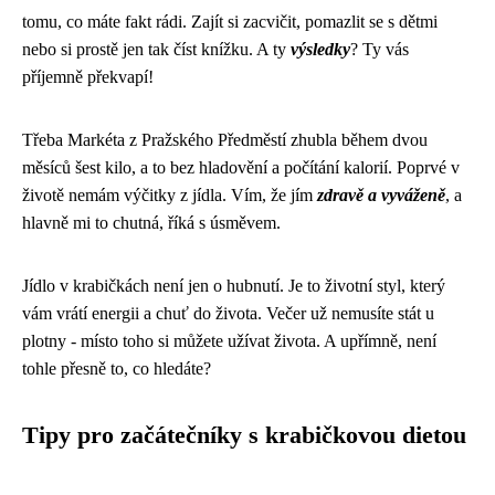
tomu, co máte fakt rádi. Zajít si zacvičit, pomazlit se s dětmi
nebo si prostě jen tak číst knížku. A ty
výsledky
? Ty vás
příjemně překvapí!
Třeba Markéta z Pražského Předměstí zhubla během dvou
měsíců šest kilo, a to bez hladovění a počítání kalorií. Poprvé v
životě nemám výčitky z jídla. Vím, že jím
zdravě a vyváženě
, a
hlavně mi to chutná, říká s úsměvem.
Jídlo v krabičkách není jen o hubnutí. Je to životní styl, který
vám vrátí energii a chuť do života. Večer už nemusíte stát u
plotny - místo toho si můžete užívat života. A upřímně, není
tohle přesně to, co hledáte?
Tipy pro začátečníky s krabičkovou dietou