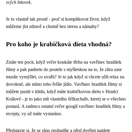
svých hitovek
.
Je to vlastně tak prosté - proč si komplikovat život, když
můžeme jíst zdravě a chutně bez stresu a námahy?
Pro koho je krabičková dieta vhodná?
Znáte ten pocit, když večer koukáte třeba na vavřinec hradilek
filmy a pak padnete do postele s myšlenkou na to, že zítra zase
musíte vymýšlet, co uvařit? Je to jak když si chcete užít relax na
dovolené
, ale místo toho řešíte jídlo. Vavřinec hradilek filmy si
můžete pustit v klidu, když máte krabičkovou dietu v Hradci
Králové - je to jako mít vlastního šéfkuchaře, kterej se o všechno
postará. A zatímco ostatní večer googlí vavřinec hradilek filmy a
recepty, vy už máte vystaráno.
Představte si, že se ráno probudíte a před dveřmi najdete