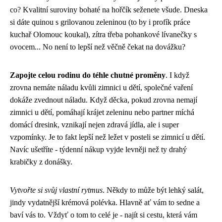
co?
Kvalitní suroviny bohaté na hořčík
seženete všude. Dneska
si dáte quinou s grilovanou zeleninou (to by i profík práce
kuchař Olomouc koukal), zítra třeba pohankové lívanečky s
ovocem... No není to lepší než věčně čekat na dovážku?
Zapojte celou rodinu do téhle chutné proměny
. I když
zrovna nemáte náladu kvůli
zimnici u dětí
, společné vaření
dokáže zvednout náladu. Když děcka, pokud zrovna nemají
zimnici u dětí, pomáhají krájet zeleninu nebo partner míchá
domácí dresink, vznikají nejen zdravá jídla, ale i super
vzpomínky. Je to fakt lepší než ležet v posteli se zimnicí u dětí.
Navíc ušetříte - týdenní nákup vyjde levněji než ty drahý
krabičky z donášky.
Vytvořte si svůj vlastní rytmus
. Někdy to může být lehký salát,
jindy vydatnější krémová polévka. Hlavně ať vám to sedne a
baví vás to. Vždyť o tom to celé je - najít si cestu, která vám