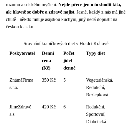
rozumu a selského myšlení.
Nejde přece jen o to shodit kila,
ale hlavně se dobře a zdravě najíst
. Jasně, každý z nás má jiné
chutě - někdo miluje asijskou kuchyni, jiný nedá dopustit na
českou klasiku.
Srovnání krabičkových diet v Hradci Králové
Poskytovatel
Denní
Počet
Typy diet
cena
jídel
(Kč)
denně
ZnámáFirma
350 Kč
5
Vegetariánská,
s.r.o.
Redukční,
Bezlepková
JímeZdravě
420 Kč
6
Redukční,
a.s.
Sportovní,
Diabetická