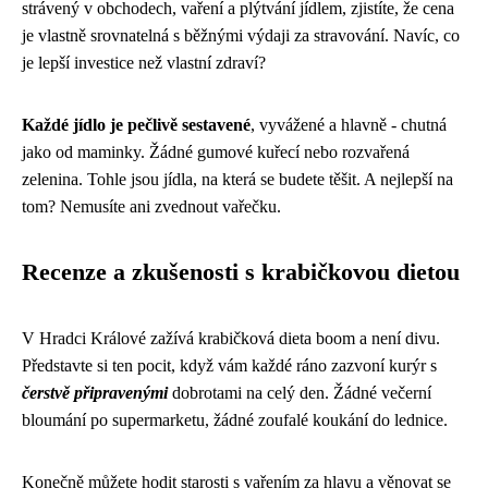
strávený v obchodech, vaření a plýtvání jídlem, zjistíte, že cena
je vlastně srovnatelná s běžnými výdaji za stravování. Navíc, co
je lepší investice než vlastní zdraví?
Každé jídlo je pečlivě sestavené
, vyvážené a hlavně - chutná
jako od maminky. Žádné gumové kuřecí nebo rozvařená
zelenina. Tohle jsou jídla, na která se budete těšit. A nejlepší na
tom? Nemusíte ani zvednout vařečku.
Recenze a zkušenosti s krabičkovou dietou
V Hradci Králové zažívá krabičková dieta boom a není divu.
Představte si ten pocit, když vám každé ráno zazvoní kurýr s
čerstvě připravenými
dobrotami na celý den. Žádné večerní
bloumání po supermarketu, žádné zoufalé koukání do lednice.
Konečně můžete hodit starosti s vařením za hlavu a věnovat se